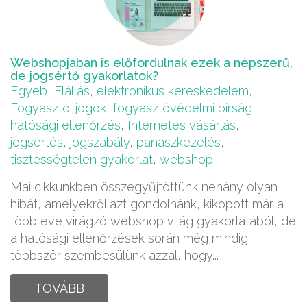
Webshopjában is előfordulnak ezek a népszerű,
de jogsértő gyakorlatok?
Egyéb
,
Elállás
,
elektronikus kereskedelem
,
Fogyasztói jogok
,
fogyasztóvédelmi bírság
,
hatósági ellenőrzés
,
Internetes vásárlás
,
jogsértés
,
jogszabály
,
panaszkezelés
,
tisztességtelen gyakorlat
,
webshop
Mai cikkünkben összegyűjtöttünk néhány olyan
hibát, amelyekről azt gondolnánk, kikopott már a
több éve virágzó webshop világ gyakorlatából, de
a hatósági ellenőrzések során még mindig
többször szembesülünk azzal, hogy...
TOVÁBB