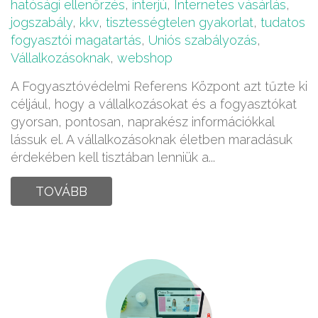
hatósági ellenőrzés
,
interjú
,
Internetes vásárlás
,
jogszabály
,
kkv
,
tisztességtelen gyakorlat
,
tudatos
fogyasztói magatartás
,
Uniós szabályozás
,
Vállalkozásoknak
,
webshop
A Fogyasztóvédelmi Referens Központ azt tűzte ki
céljául, hogy a vállalkozásokat és a fogyasztókat
gyorsan, pontosan, naprakész információkkal
lássuk el. A vállalkozásoknak életben maradásuk
érdekében kell tisztában lenniük a...
TOVÁBB