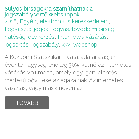
Súlyos bírságokra számíthatnak a
jogszabálysértő webshopok
2018
,
Egyéb
,
elektronikus kereskedelem
,
Fogyasztói jogok
,
fogyasztóvédelmi bírság
,
hatósági ellenőrzés
,
Internetes vásárlás
,
jogsértés
,
jogszabály
,
kkv
,
webshop
A Központi Statisztikai Hivatal adatai alapján
évente nagyságrendileg 30%-kal nő az internetes
vásárlás volumene, amely egy igen jelentős
mértékű bővülése az ágazatnak. Az internetes
vásárlás, vagy másik nevén az...
TOVÁBB