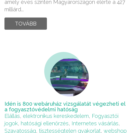
amely éves szinten Magyarországon elérte a 427
milliárd...
TOVÁBB
Idén is 800 webáruház vizsgálatát végezheti el
a fogyasztóvédelmi hatóság
Elállás
,
elektronikus kereskedelem
,
Fogyasztói
jogok
,
hatósági ellenőrzés
,
Internetes vásárlás
,
Szavatosság
,
tisztességtelen gyakorlat
,
webshop