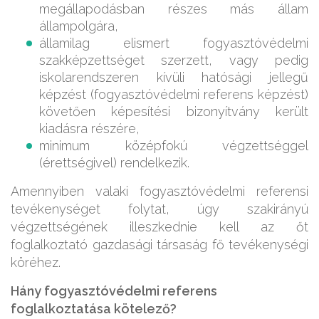
megállapodásban részes más állam
állampolgára,
államilag elismert fogyasztóvédelmi
szakképzettséget szerzett, vagy pedig
iskolarendszeren kívüli hatósági jellegű
képzést (fogyasztóvédelmi referens képzést)
követően képesítési bizonyítvány került
kiadásra részére,
minimum középfokú végzettséggel
(érettségivel) rendelkezik.
Amennyiben valaki fogyasztóvédelmi referensi
tevékenységet folytat, úgy szakirányú
végzettségének illeszkednie kell az őt
foglalkoztató gazdasági társaság fő tevékenységi
köréhez.
Hány fogyasztóvédelmi referens
foglalkoztatása kötelező?