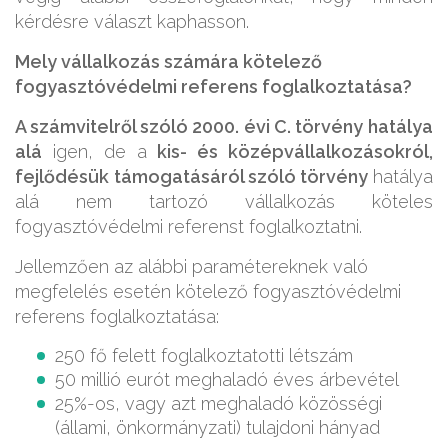
kérdésre választ kaphasson.
Mely vállalkozás számára kötelező
fogyasztóvédelmi referens foglalkoztatása?
A számvitelről szóló 2000. évi C. törvény
hatálya
alá
igen, de a
kis- és középvállalkozásokról,
fejlődésük
támogatásáról szóló törvény
hatálya
alá nem tartozó vállalkozás köteles
fogyasztóvédelmi referenst foglalkoztatni.
Jellemzően az alábbi paramétereknek való
megfelelés esetén kötelező fogyasztóvédelmi
referens foglalkoztatása:
250 fő felett foglalkoztatotti létszám
50 millió eurót meghaladó éves árbevétel
25%-os, vagy azt meghaladó közösségi
(állami, önkormányzati) tulajdoni hányad