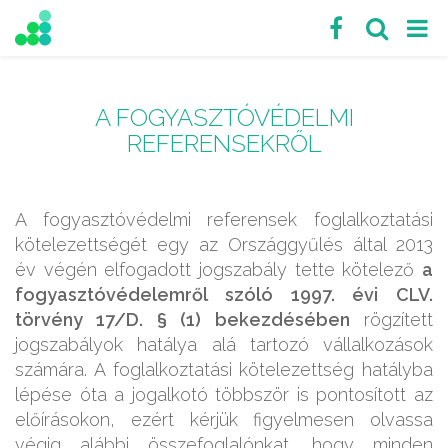
A FOGYASZTÓVÉDELMI
REFERENSEKRŐL
A fogyasztóvédelmi referensek foglalkoztatási
kötelezettségét egy az Országgyűlés által 2013
év végén elfogadott jogszabály tette kötelező
a
fogyasztóvédelemről szóló 1997. évi CLV.
törvény 17/D. § (1) bekezdésében
rögzített
jogszabályok hatálya alá tartozó vállalkozások
számára. A foglalkoztatási kötelezettség hatályba
lépése óta a jogalkotó többször is pontosított az
előírásokon, ezért kérjük figyelmesen olvassa
végig alábbi összefoglalónkat, hogy minden