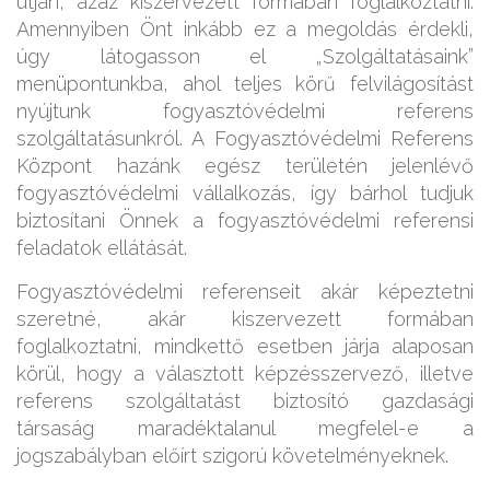
útján, azaz kiszervezett formában foglalkoztatni.
Amennyiben Önt inkább ez a megoldás érdekli,
úgy látogasson el „Szolgáltatásaink”
menüpontunkba, ahol teljes körű felvilágosítást
nyújtunk fogyasztóvédelmi referens
szolgáltatásunkról. A Fogyasztóvédelmi Referens
Központ hazánk egész területén jelenlévő
fogyasztóvédelmi vállalkozás, így bárhol tudjuk
biztosítani Önnek a fogyasztóvédelmi referensi
feladatok ellátását.
Fogyasztóvédelmi referenseit akár képeztetni
szeretné, akár kiszervezett formában
foglalkoztatni, mindkettő esetben járja alaposan
körül, hogy a választott képzésszervező, illetve
referens szolgáltatást biztosító gazdasági
társaság maradéktalanul megfelel-e a
jogszabályban előírt szigorú követelményeknek.