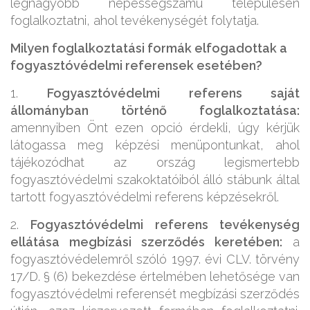
legnagyobb népességszámú településén
foglalkoztatni, ahol tevékenységét folytatja.
Milyen foglalkoztatási formák elfogadottak a
fogyasztóvédelmi referensek esetében?
1.
Fogyasztóvédelmi referens saját
állományban történő foglalkoztatása:
amennyiben Önt ezen opció érdekli, úgy kérjük
látogassa meg képzési menüpontunkat, ahol
tájékozódhat az ország legismertebb
fogyasztóvédelmi szakoktatóiból álló stábunk által
tartott fogyasztóvédelmi referens képzésekről.
2.
Fogyasztóvédelmi referens tevékenység
ellátása megbízási szerződés keretében:
a
fogyasztóvédelemről szóló 1997. évi CLV. törvény
17/D. § (6) bekezdése értelmében lehetősége van
fogyasztóvédelmi referensét megbízási szerződés