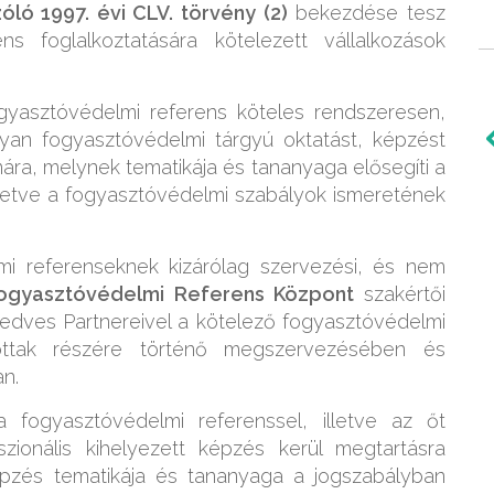
ló 1997. évi CLV. törvény (2)
bekezdése tesz
s foglalkoztatására kötelezett vállalkozások
Róbert
gyasztóvédelmi referens köteles rendszeresen,
FŐTÁV Zrt., MATÁSZSZ
yan fogyasztóvédelmi tárgyú oktatást, képzést
mára, melynek tematikája és tananyaga elősegíti a
„Gyakorlatias, a valósággal
lletve a fogyasztóvédelmi szabályok ismeretének
szorosan érintkezik a tananyag.
Nem iskola-jelleg és nem az
lmi referenseknek kizárólag szervezési, és nem
elmélet dominál. Kimondottan
ogyasztóvédelmi Referens Központ
szakértői
tetszett a gyakorlatiasság és az
edves Partnereivel a kötelező fogyasztóvédelmi
oktatói csapat összeállítása. Ki
ottak részére történő megszervezésében és
szeretném emelni Kala Tamás
an.
oktatói tevékenységét.”
 fogyasztóvédelmi referenssel, illetve az őt
szionális kihelyezett képzés kerül megtartásra
képzés tematikája és tananyaga a jogszabályban