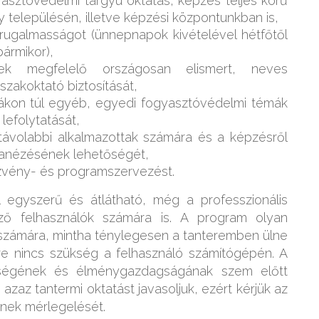
yasztóvédelmi tárgyú oktatás, képzés teljes körű
településén, illetve képzési központunkban is,
 rugalmasságot (ünnepnapok kivételével hétfőtől
bármikor),
nek megfelelő országosan elismert, neves
szakoktató biztosítását,
mákon túl egyéb, egyedi fogyasztóvédelmi témák
lefolytatását,
távolabbi alkalmazottak számára és a képzésről
szanézésének lehetőségét,
ezvény- és programszervezést.
l egyszerű és átlátható, még a professzionális
ező felhasználók számára is. A program olyan
ő számára, mintha ténylegesen a tanteremben ülne
re nincs szükség a felhasználó számítógépén. A
ségének és élménygazdagságának szem előtt
, azaz tantermi oktatást javasoljuk, ezért kérjük az
ének mérlegelését.