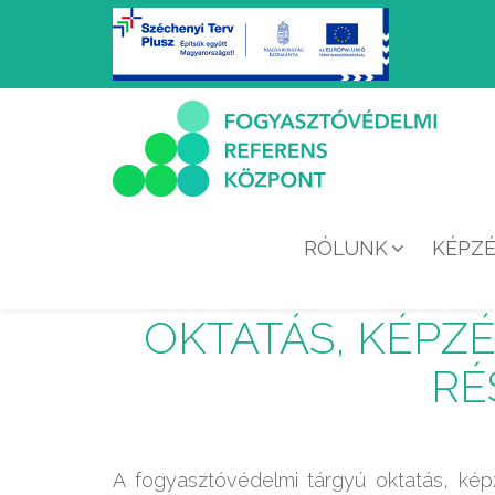
RÓLUNK
KÉPZ
FOGYASZTÓV
OKTATÁS, KÉPZ
RÉ
A fogyasztóvédelmi tárgyú oktatás, ké