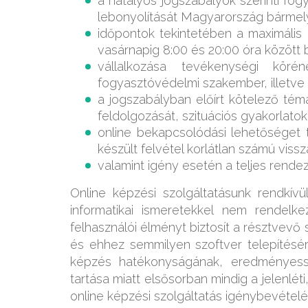
a hatályos jogszabályok szerinti fog
lebonyolítását Magyarország bármely 
időpontok tekintetében a maximális
vasárnapig 8:00 és 20:00 óra között 
vállalkozása tevékenységi köré
fogyasztóvédelmi szakember, illetve 
a jogszabályban előírt kötelező té
feldolgozását, szituációs gyakorlatok 
online bekapcsolódási lehetőséget 
készült felvétel korlátlan számú vis
valamint igény esetén a teljes rend
Online képzési szolgáltatásunk rendkívü
informatikai ismeretekkel nem rendelk
felhasználói élményt biztosít a résztvev
és ehhez semmilyen szoftver telepítésé
képzés hatékonyságának, eredményes
tartása miatt elsősorban mindig a jelenléti
online képzési szolgáltatás igénybevétel