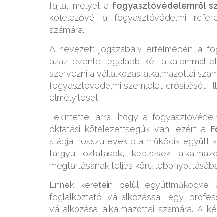
fajta, melyet a
fogyasztóvédelemről szó
kötelezővé a fogyasztóvédelmi referen
számára.
A nevezett jogszabály értelmében a fo
azaz évente legalább két alkalommal ol
szervezni a vállalkozás alkalmazottai szá
fogyasztóvédelmi szemlélet erősítését, i
elmélyítését.
Tekintettel arra, hogy a fogyasztóvéde
oktatási kötelezettségük van, ezért a
F
stábja hosszú évek óta működik együtt k
tárgyú oktatások, képzések alkalmaz
megtartásának teljes körű lebonyolításáb
Ennek keretein belül együttműködve a
foglalkoztató vállalkozással egy profes
vállalkozása alkalmazottai számára. A 