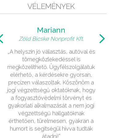
VÉLEMÉNYEK
Mariann
At
Zöld Bicske Nonprofit Kft.
Fővárosi V
„A helyszín jó választás, autóval és
„A helyszín reme
tömegközlekedéssel is
jól felszerelt 
megközelíthető. Ügyfélszolgálatuk
kitűnő. Az ok
elérhető, a kérdésekre gyorsan,
pontokat kiemel
precízen válaszoltak. Köszönöm a
szükséges volt 
jogi végzettségű oktatóknak, hogy
be az adott témá
a fogyasztóvédelmi törvényt és
az írásos anyagok
gyakorlati alkalmazását a nem jogi
egymást, így ú
végzettségű hallgatóknak
ismeretek átadá
érthetően, türelmesen, gyakran a
fentiek szerint
humort is segítségül hívva tudták
jónak tartom. K
átadni!”
hogy a lény