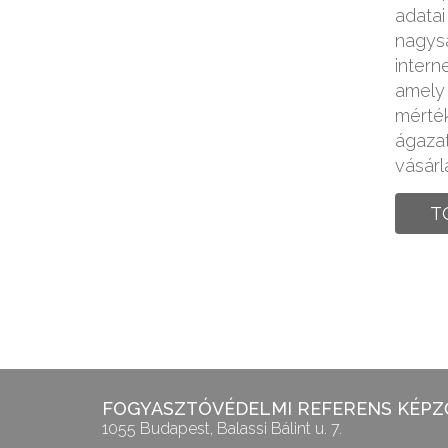
adatai
nagysá
intern
amely 
mérté
ágazat
vásárl
T
FOGYASZTÓVÉDELMI REFERENS KÉPZŐ
1055 Budapest, Balassi Bálint u. 7.