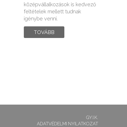
középvállalkozások is kedvező
feltételek mellett tudnak
igénybe venni.
TOVÁBB
GY.I.K.
ADATVÉDELMI NYILATKOZAT