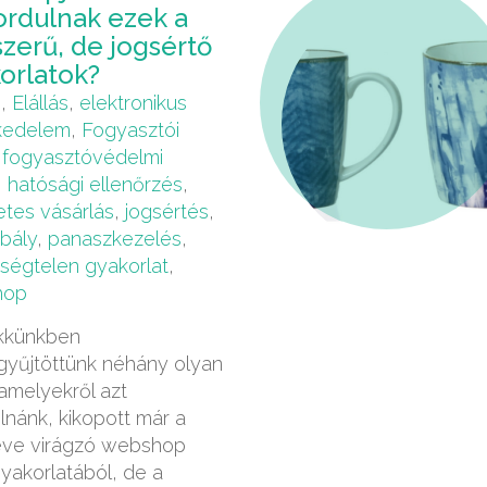
ordulnak ezek a
zerű, de jogsértő
orlatok?
b
,
Elállás
,
elektronikus
kedelem
,
Fogyasztói
,
fogyasztóvédelmi
,
hatósági ellenőrzés
,
etes vásárlás
,
jogsértés
,
bály
,
panaszkezelés
,
sségtelen gyakorlat
,
hop
ikkünkben
yűjtöttünk néhány olyan
 amelyekről azt
nánk, kikopott már a
éve virágzó webshop
gyakorlatából, de a