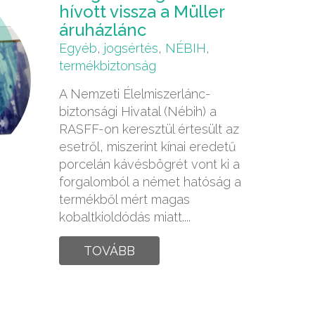
hívott vissza a Müller
áruházlánc
Egyéb
,
jogsértés
,
NÉBIH
,
termékbiztonság
A Nemzeti Élelmiszerlánc-
biztonsági Hivatal (Nébih) a
RASFF-on keresztül értesült az
esetről, miszerint kínai eredetű
porcelán kávésbögrét vont ki a
forgalomból a német hatóság a
termékből mért magas
kobaltkioldódás miatt....
TOVÁBB