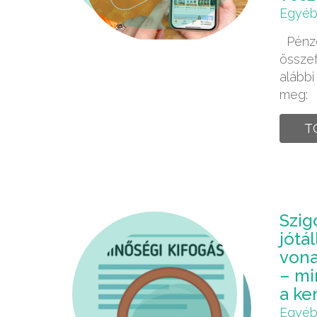
Egyé
Pénzc
összef
alábbi
meg:
T
Szig
jótá
vona
– mi
a ke
Egyé