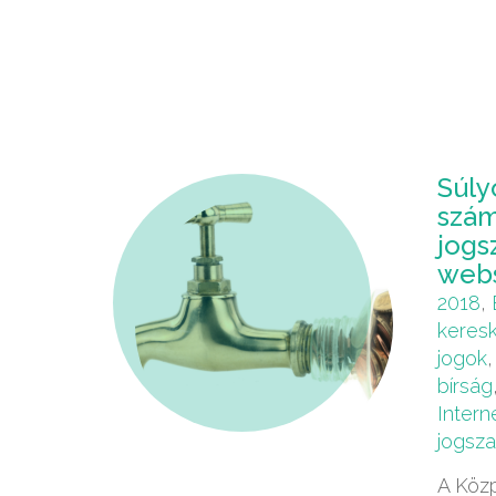
Súly
szám
jogs
web
2018
,
keres
jogok
bírság
Intern
jogsza
A Közp