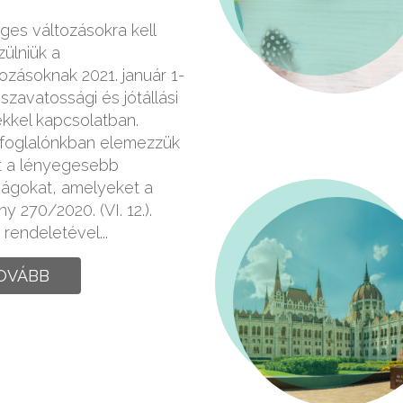
es változásokra kell
zülniük a
kozásoknak 2021. január 1-
 szavatossági és jótállási
kkel kapcsolatban.
foglalónkban elemezzük
t a lényegesebb
ságokat, amelyeket a
y 270/2020. (VI. 12.).
rendeletével...
OVÁBB