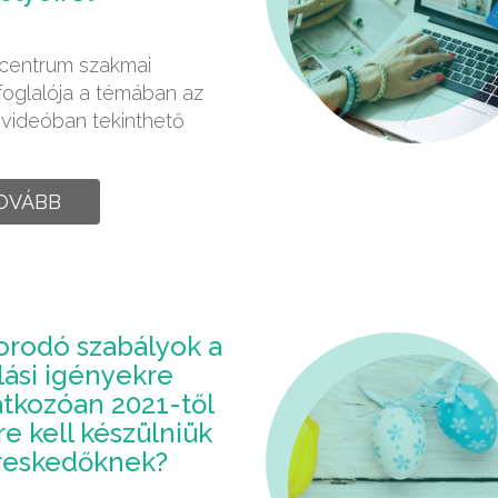
b
entrum szakmai
oglalója a témában az
 videóban tekinthető
OVÁBB
orodó szabályok a
llási igényekre
tkozóan 2021-től
re kell készülniük
reskedőknek?
b