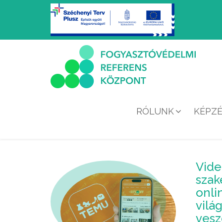
RÓLUNK
KÉPZ
Vide
szak
onli
vilá
vesz