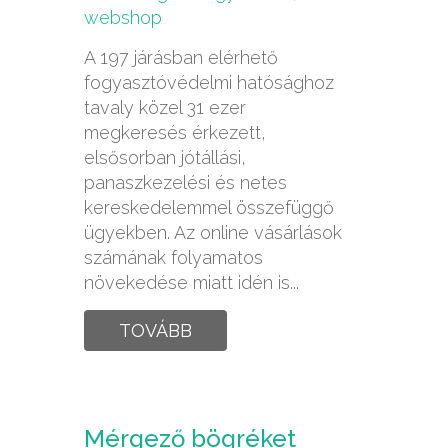
webshop
A 197 járásban elérhető
fogyasztóvédelmi hatósághoz
tavaly közel 31 ezer
megkeresés érkezett,
elsősorban jótállási,
panaszkezelési és netes
kereskedelemmel összefüggő
ügyekben. Az online vásárlások
számának folyamatos
növekedése miatt idén is...
TOVÁBB
Mérgező bögréket