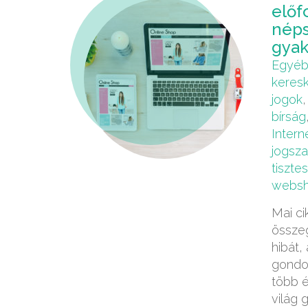
előf
néps
gyak
Egyé
keres
jogok
bírság
Intern
jogsza
tiszte
webs
Mai c
összeg
hibát,
gondol
több 
világ 