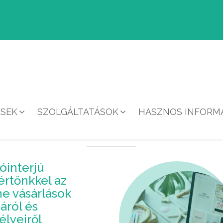
ÉSEK
SZOLGÁLTATÁSOK
HASZNOS INFORMÁ
EGYÉB
óinterjú
értőnkkel az
ne vásárlások
gáról és
élyeiről