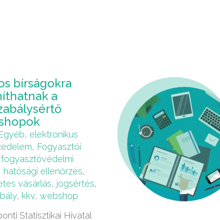
os bírságokra
íthatnak a
zabálysértő
shopok
Egyéb
,
elektronikus
kedelem
,
Fogyasztói
,
fogyasztóvédelmi
,
hatósági ellenőrzés
,
etes vásárlás
,
jogsértés
,
bály
,
kkv
,
webshop
onti Statisztikai Hivatal