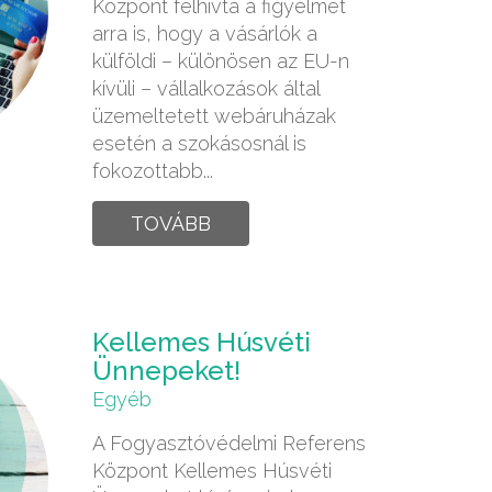
Központ felhívta a figyelmet
arra is, hogy a vásárlók a
külföldi – különösen az EU-n
kívüli – vállalkozások által
üzemeltetett webáruházak
esetén a szokásosnál is
fokozottabb...
TOVÁBB
Kellemes Húsvéti
Ünnepeket!
Egyéb
A Fogyasztóvédelmi Referens
Központ Kellemes Húsvéti