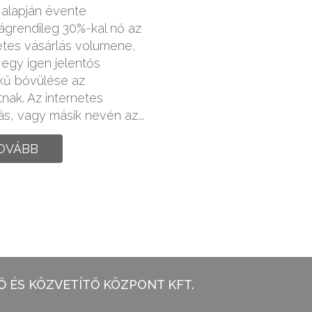
 alapján évente
grendileg 30%-kal nő az
etes vásárlás volumene,
egy igen jelentős
kű bővülése az
nak. Az internetes
ás, vagy másik nevén az...
OVÁBB
 ÉS KÖZVETÍTŐ KÖZPONT KFT.