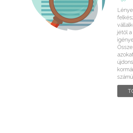
Lényeg
felkés
vállal
jétől a
igénye
Össze
azoka
újdon
kormán
számú 
T