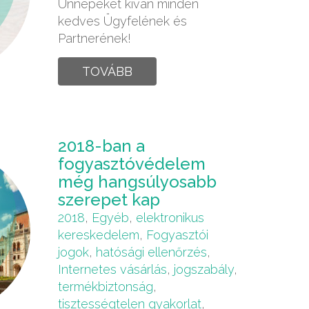
Ünnepeket kíván minden
kedves Ügyfelének és
Partnerének!
TOVÁBB
2018-ban a
fogyasztóvédelem
még hangsúlyosabb
szerepet kap
2018
,
Egyéb
,
elektronikus
kereskedelem
,
Fogyasztói
jogok
,
hatósági ellenőrzés
,
Internetes vásárlás
,
jogszabály
,
termékbiztonság
,
tisztességtelen gyakorlat
,