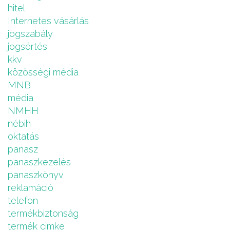
hitel
Internetes vásárlás
jogszabály
jogsértés
kkv
közösségi média
MNB
média
NMHH
nébih
oktatás
panasz
panaszkezelés
panaszkönyv
reklamáció
telefon
termékbiztonság
termék cimke