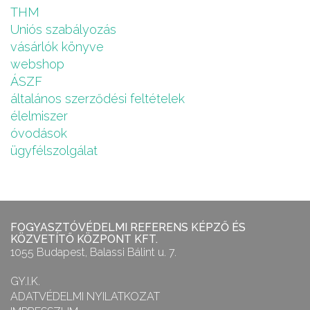
THM
Uniós szabályozás
vásárlók könyve
webshop
ÁSZF
általános szerződési feltételek
élelmiszer
óvodások
ügyfélszolgálat
FOGYASZTÓVÉDELMI REFERENS KÉPZŐ ÉS
KÖZVETÍTŐ KÖZPONT KFT.
1055 Budapest, Balassi Bálint u. 7.
GY.I.K.
ADATVÉDELMI NYILATKOZAT