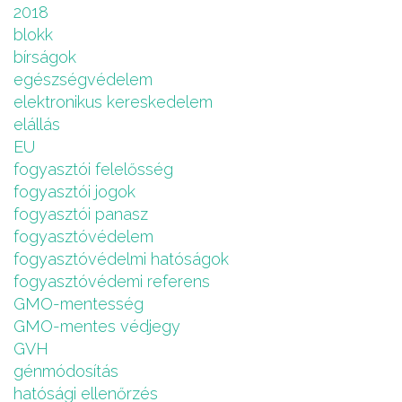
2018
blokk
bírságok
egészségvédelem
elektronikus kereskedelem
elállás
EU
fogyasztói felelősség
fogyasztói jogok
fogyasztói panasz
fogyasztóvédelem
fogyasztóvédelmi hatóságok
fogyasztóvédemi referens
GMO-mentesség
GMO-mentes védjegy
GVH
génmódosítás
hatósági ellenőrzés