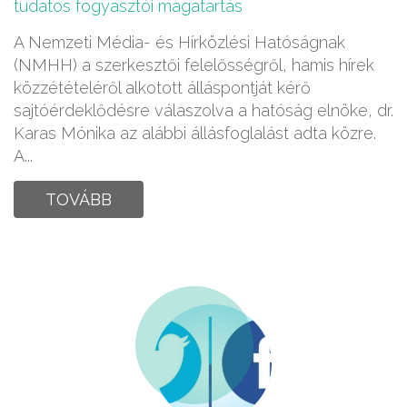
tudatos fogyasztói magatartás
A Nemzeti Média- és Hírközlési Hatóságnak
(NMHH) a szerkesztői felelősségről, hamis hírek
közzétételéről alkotott álláspontját kérő
sajtóérdeklődésre válaszolva a hatóság elnöke, dr.
Karas Mónika az alábbi állásfoglalást adta közre.
A...
TOVÁBB