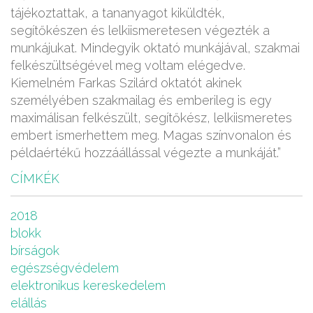
tájékoztattak, a tananyagot kiküldték,
segítőkészen és lelkiismeretesen végezték a
munkájukat. Mindegyik oktató munkájával, szakmai
felkészültségével meg voltam elégedve.
Kiemelném Farkas Szilárd oktatót akinek
személyében szakmailag és emberileg is egy
maximálisan felkészült, segítőkész, lelkiismeretes
embert ismerhettem meg. Magas színvonalon és
példaértékű hozzáállással végezte a munkáját.”
CÍMKÉK
2018
blokk
bírságok
egészségvédelem
elektronikus kereskedelem
elállás