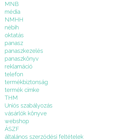
MNB
média
NMHH
nébih
oktatás
panasz
panaszkezelés
panaszkönyv
reklamáció
telefon
termékbiztonság
termék cimke
THM
Uniós szabályozás
vásárlók könyve
webshop
ÁSZF
általános szerződési feltételek