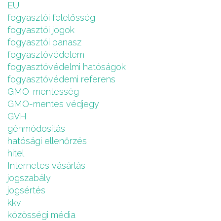
EU
fogyasztói felelősség
fogyasztói jogok
fogyasztói panasz
fogyasztóvédelem
fogyasztóvédelmi hatóságok
fogyasztóvédemi referens
GMO-mentesség
GMO-mentes védjegy
GVH
génmódosítás
hatósági ellenőrzés
hitel
Internetes vásárlás
jogszabály
jogsértés
kkv
közösségi média