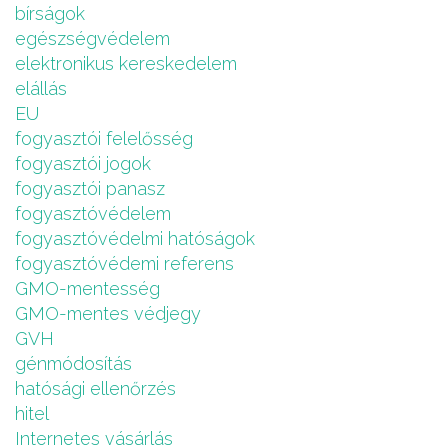
bírságok
egészségvédelem
elektronikus kereskedelem
elállás
EU
fogyasztói felelősség
fogyasztói jogok
fogyasztói panasz
fogyasztóvédelem
fogyasztóvédelmi hatóságok
fogyasztóvédemi referens
GMO-mentesség
GMO-mentes védjegy
GVH
génmódosítás
hatósági ellenőrzés
hitel
Internetes vásárlás