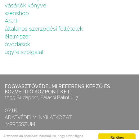
vásárlók könyve
webshop
ÁSZF
általános szerződési feltételek
élelmiszer
óvodások
ügyfélszolgálat
FOGYASZTÓVÉDELMI REFERENS KÉPZŐ ÉS
KÖZVETÍTŐ KÖZPONT KFT.
1055 Budapest, Balassi Bálint u. 7.
GY.I.K.
ADATVÉDELMI NYILATKOZAT
IMPRESSZUM
A weboldalon cookie-kat használunk, hogy biztonságos
Rendben