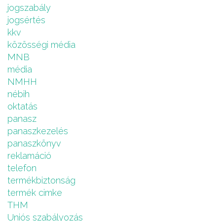
jogszabály
jogsértés
kkv
közösségi média
MNB
média
NMHH
nébih
oktatás
panasz
panaszkezelés
panaszkönyv
reklamáció
telefon
termékbiztonság
termék cimke
THM
Uniós szabályozás