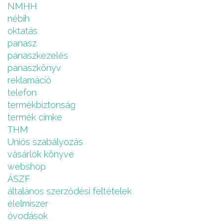
NMHH
nébih
oktatás
panasz
panaszkezelés
panaszkönyv
reklamáció
telefon
termékbiztonság
termék cimke
THM
Uniós szabályozás
vásárlók könyve
webshop
ÁSZF
általános szerződési feltételek
élelmiszer
óvodások