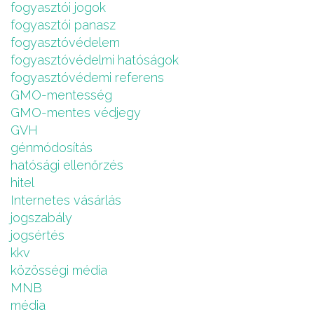
fogyasztói jogok
fogyasztói panasz
fogyasztóvédelem
fogyasztóvédelmi hatóságok
fogyasztóvédemi referens
GMO-mentesség
GMO-mentes védjegy
GVH
génmódosítás
hatósági ellenőrzés
hitel
Internetes vásárlás
jogszabály
jogsértés
kkv
közösségi média
MNB
média