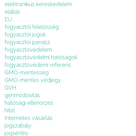
elektronikus kereskedelem
elállás
EU
fogyasztói felelősség
fogyasztói jogok
fogyasztói panasz
fogyasztóvédelem
fogyasztóvédelmi hatóságok
fogyasztóvédemi referens
GMO-mentesség
GMO-mentes védjegy
GVH
génmódosítás
hatósági ellenőrzés
hitel
Internetes vásárlás
jogszabály
jogsértés