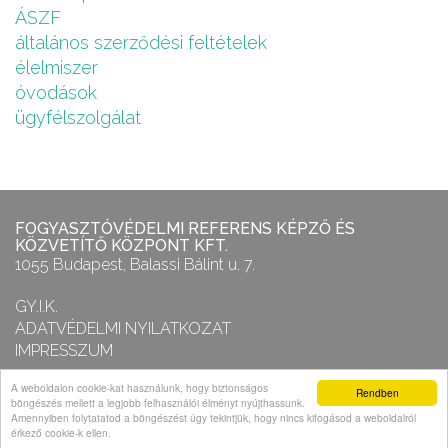
ÁSZF
általános szerződési feltételek
élelmiszer
óvodások
ügyfélszolgálat
FOGYASZTÓVÉDELMI REFERENS KÉPZŐ ÉS
KÖZVETÍTŐ KÖZPONT KFT.
1055 Budapest, Balassi Bálint u. 7.
GY.I.K.
ADATVÉDELMI NYILATKOZAT
IMPRESSZUM
A weboldalon cookie-kat használunk, hogy biztonságos
Rendben
FOGYASZTÓVÉDELMI REFERENS KÖZPONT
böngészés mellett a legjobb felhasználói élményt nyújthassunk.
Amennyiben folytatatod a böngészést úgy tekintjük, hogy nincs kifogásod a weboldalról
Copyright 2013-2026 – Minden jog fenntartva!
érkező cookie-k ellen.