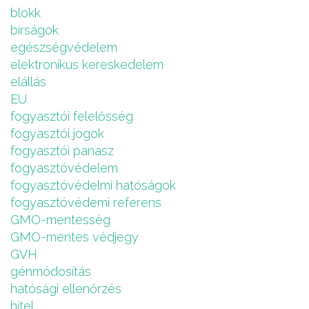
blokk
bírságok
egészségvédelem
elektronikus kereskedelem
elállás
EU
fogyasztói felelősség
fogyasztói jogok
fogyasztói panasz
fogyasztóvédelem
fogyasztóvédelmi hatóságok
fogyasztóvédemi referens
GMO-mentesség
GMO-mentes védjegy
GVH
génmódosítás
hatósági ellenőrzés
hitel