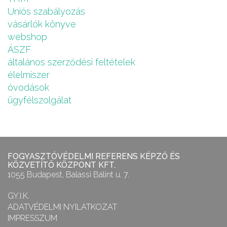
Uniós szabályozás
vásárlók könyve
webshop
ÁSZF
általános szerződési feltételek
élelmiszer
óvodások
ügyfélszolgálat
FOGYASZTÓVÉDELMI REFERENS KÉPZŐ ÉS
KÖZVETÍTŐ KÖZPONT KFT.
1055 Budapest, Balassi Bálint u. 7.
GY.I.K.
ADATVÉDELMI NYILATKOZAT
IMPRESSZUM