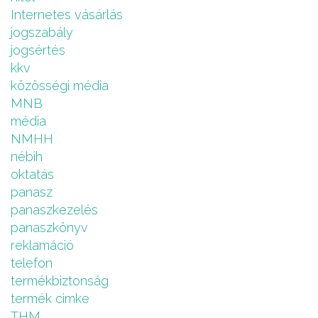
Internetes vásárlás
jogszabály
jogsértés
kkv
közösségi média
MNB
média
NMHH
nébih
oktatás
panasz
panaszkezelés
panaszkönyv
reklamáció
telefon
termékbiztonság
termék cimke
THM