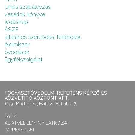
Uniós szabályozás
vásárlók könyve
webshop
ÁSZF
általános szerződési feltételek
élelmiszer
óvodások
ügyfélszolgálat
FOGYASZTÓVÉDELMI REFERENS KÉPZŐ ÉS
KÖZVETÍTŐ KÖZPONT KFT.
1055 Budapest, Balassi Bálint u. 7.
GY.I.K.
ADATVÉDELMI NYILATKOZAT
IMPRESSZUM