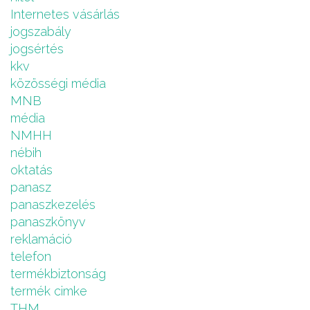
Internetes vásárlás
jogszabály
jogsértés
kkv
közösségi média
MNB
média
NMHH
nébih
oktatás
panasz
panaszkezelés
panaszkönyv
reklamáció
telefon
termékbiztonság
termék cimke
THM