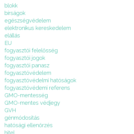
blokk
bírságok
egészségvédelem
elektronikus kereskedelem
elállás
EU
fogyasztói felelősség
fogyasztói jogok
fogyasztói panasz
fogyasztóvédelem
fogyasztóvédelmi hatóságok
fogyasztóvédemi referens
GMO-mentesség
GMO-mentes védjegy
GVH
génmódosítás
hatósági ellenőrzés
hitel