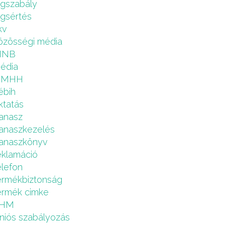
ogszabály
ogsértés
kv
özösségi média
MNB
édia
NMHH
ébih
ktatás
anasz
anaszkezelés
anaszkönyv
eklamáció
elefon
ermékbiztonság
ermék cimke
HM
niós szabályozás