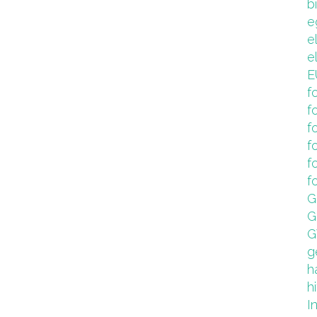
b
e
e
e
E
f
f
f
f
f
f
G
G
G
g
h
hi
I