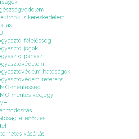
írságok
gészségvédelem
lektronikus kereskedelem
lállás
U
ogyasztói felelősség
ogyasztói jogok
ogyasztói panasz
ogyasztóvédelem
ogyasztóvédelmi hatóságok
ogyasztóvédemi referens
MO-mentesség
MO-mentes védjegy
VH
énmódosítás
atósági ellenőrzés
tel
nternetes vásárlás