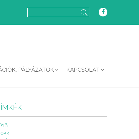
CIÓK, PÁLYÁZATOK
KAPCSOLAT
CÍMKÉK
018
lokk