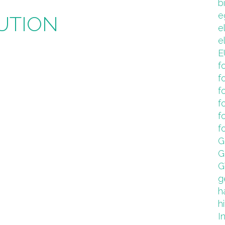
b
e
UTION
e
e
E
f
f
f
f
f
f
G
G
G
g
h
hi
I