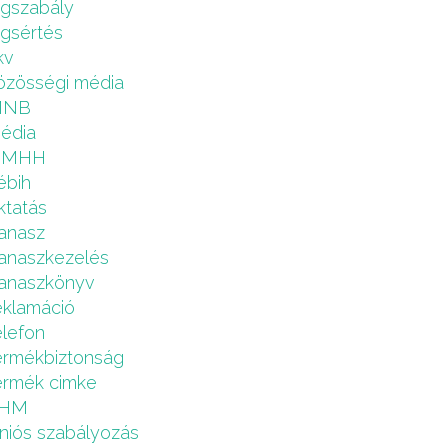
ogszabály
ogsértés
kv
özösségi média
MNB
édia
NMHH
ébih
ktatás
anasz
anaszkezelés
anaszkönyv
eklamáció
elefon
ermékbiztonság
ermék cimke
HM
niós szabályozás