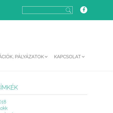
CIÓK, PÁLYÁZATOK
KAPCSOLAT
CÍMKÉK
018
lokk