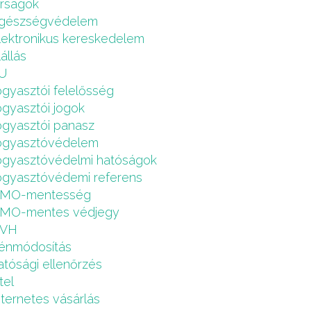
írságok
gészségvédelem
lektronikus kereskedelem
lállás
U
ogyasztói felelősség
ogyasztói jogok
ogyasztói panasz
ogyasztóvédelem
ogyasztóvédelmi hatóságok
ogyasztóvédemi referens
MO-mentesség
MO-mentes védjegy
VH
énmódosítás
atósági ellenőrzés
tel
nternetes vásárlás