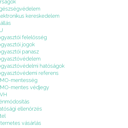
írságok
gészségvédelem
lektronikus kereskedelem
lállás
U
ogyasztói felelősség
ogyasztói jogok
ogyasztói panasz
ogyasztóvédelem
ogyasztóvédelmi hatóságok
ogyasztóvédemi referens
MO-mentesség
MO-mentes védjegy
VH
énmódosítás
atósági ellenőrzés
tel
nternetes vásárlás