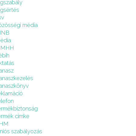
ogszabály
ogsértés
kv
özösségi média
MNB
édia
NMHH
ébih
ktatás
anasz
anaszkezelés
anaszkönyv
eklamáció
elefon
ermékbiztonság
ermék cimke
HM
niós szabályozás