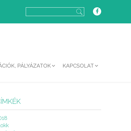
CIÓK, PÁLYÁZATOK
KAPCSOLAT
CÍMKÉK
018
lokk