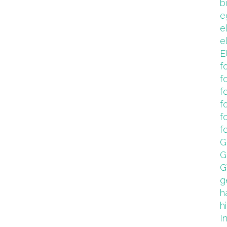
b
e
e
e
E
f
f
f
f
f
f
G
G
G
g
h
hi
I