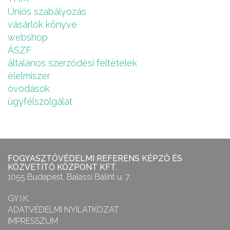
Uniós szabályozás
vásárlók könyve
webshop
ÁSZF
általános szerződési feltételek
élelmiszer
óvodások
ügyfélszolgálat
FOGYASZTÓVÉDELMI REFERENS KÉPZŐ ÉS
KÖZVETÍTŐ KÖZPONT KFT.
1055 Budapest, Balassi Bálint u. 7.
GY.I.K.
ADATVÉDELMI NYILATKOZAT
IMPRESSZUM