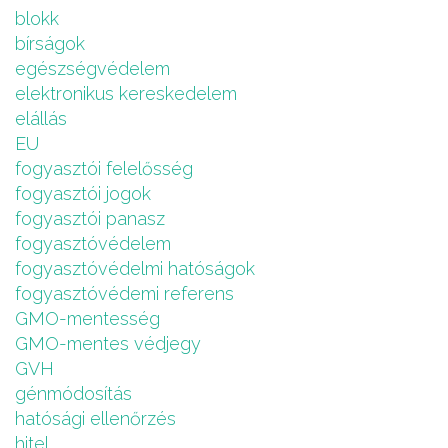
blokk
bírságok
egészségvédelem
elektronikus kereskedelem
elállás
EU
fogyasztói felelősség
fogyasztói jogok
fogyasztói panasz
fogyasztóvédelem
fogyasztóvédelmi hatóságok
fogyasztóvédemi referens
GMO-mentesség
GMO-mentes védjegy
GVH
génmódosítás
hatósági ellenőrzés
hitel