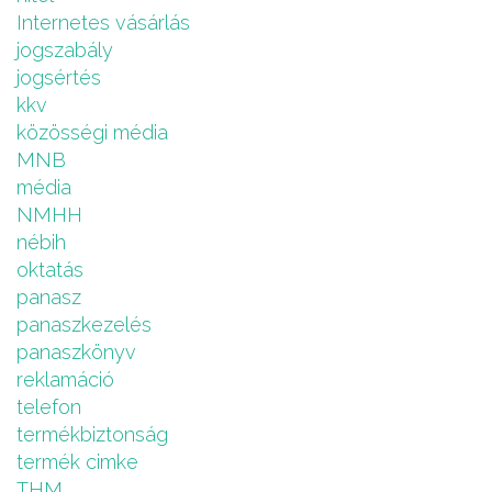
Internetes vásárlás
jogszabály
jogsértés
kkv
közösségi média
MNB
média
NMHH
nébih
oktatás
panasz
panaszkezelés
panaszkönyv
reklamáció
telefon
termékbiztonság
termék cimke
THM