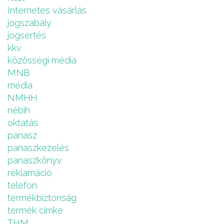
Internetes vásárlás
jogszabály
jogsértés
kkv
közösségi média
MNB
média
NMHH
nébih
oktatás
panasz
panaszkezelés
panaszkönyv
reklamáció
telefon
termékbiztonság
termék cimke
THM