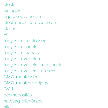
blokk
bírságok
egészségvédelem
elektronikus kereskedelem
elállás
EU
fogyasztói felelősség
fogyasztói jogok
fogyasztói panasz
fogyasztóvédelem
fogyasztóvédelmi hatóságok
fogyasztóvédemi referens
GMO-mentesség
GMO-mentes védjegy
GVH
génmódosítás
hatósági ellenőrzés
hitel