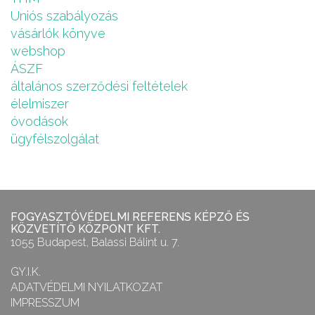
Uniós szabályozás
vásárlók könyve
webshop
ÁSZF
általános szerződési feltételek
élelmiszer
óvodások
ügyfélszolgálat
FOGYASZTÓVÉDELMI REFERENS KÉPZŐ ÉS
KÖZVETÍTŐ KÖZPONT KFT.
1055 Budapest, Balassi Bálint u. 7.
GY.I.K.
ADATVÉDELMI NYILATKOZAT
IMPRESSZUM