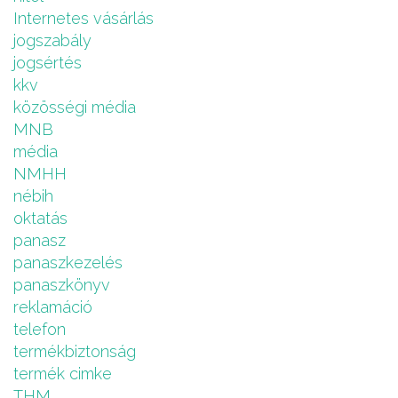
Internetes vásárlás
jogszabály
jogsértés
kkv
közösségi média
MNB
média
NMHH
nébih
oktatás
panasz
panaszkezelés
panaszkönyv
reklamáció
telefon
termékbiztonság
termék cimke
THM