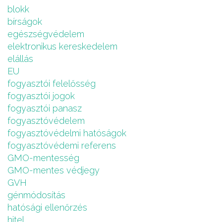
blokk
bírságok
egészségvédelem
elektronikus kereskedelem
elállás
EU
fogyasztói felelősség
fogyasztói jogok
fogyasztói panasz
fogyasztóvédelem
fogyasztóvédelmi hatóságok
fogyasztóvédemi referens
GMO-mentesség
GMO-mentes védjegy
GVH
génmódosítás
hatósági ellenőrzés
hitel