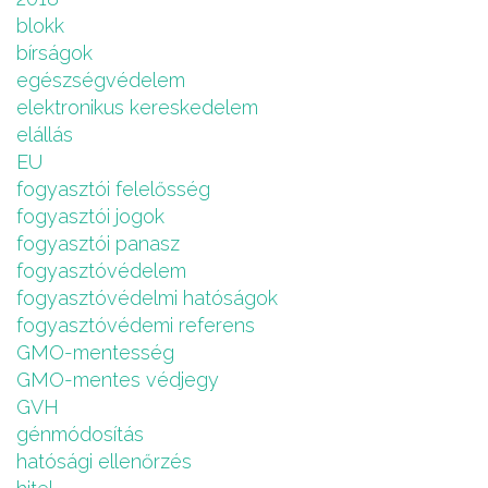
blokk
bírságok
egészségvédelem
elektronikus kereskedelem
elállás
EU
fogyasztói felelősség
fogyasztói jogok
fogyasztói panasz
fogyasztóvédelem
fogyasztóvédelmi hatóságok
fogyasztóvédemi referens
GMO-mentesség
GMO-mentes védjegy
GVH
génmódosítás
hatósági ellenőrzés