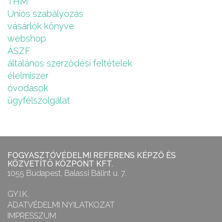
THM
Uniós szabályozás
vásárlók könyve
webshop
ÁSZF
általános szerződési feltételek
élelmiszer
óvodások
ügyfélszolgálat
FOGYASZTÓVÉDELMI REFERENS KÉPZŐ ÉS
KÖZVETÍTŐ KÖZPONT KFT.
1055 Budapest, Balassi Bálint u. 7.
GY.I.K.
ADATVÉDELMI NYILATKOZAT
IMPRESSZUM