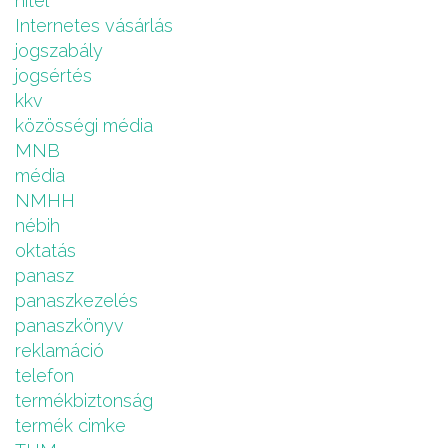
hitel
Internetes vásárlás
jogszabály
jogsértés
kkv
közösségi média
MNB
média
NMHH
nébih
oktatás
panasz
panaszkezelés
panaszkönyv
reklamáció
telefon
termékbiztonság
termék cimke