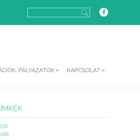
CIÓK, PÁLYÁZATOK
KAPCSOLAT
CÍMKÉK
018
lokk