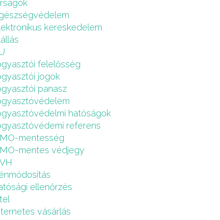
írságok
gészségvédelem
lektronikus kereskedelem
lállás
U
ogyasztói felelősség
ogyasztói jogok
ogyasztói panasz
ogyasztóvédelem
ogyasztóvédelmi hatóságok
ogyasztóvédemi referens
MO-mentesség
MO-mentes védjegy
VH
énmódosítás
atósági ellenőrzés
tel
nternetes vásárlás