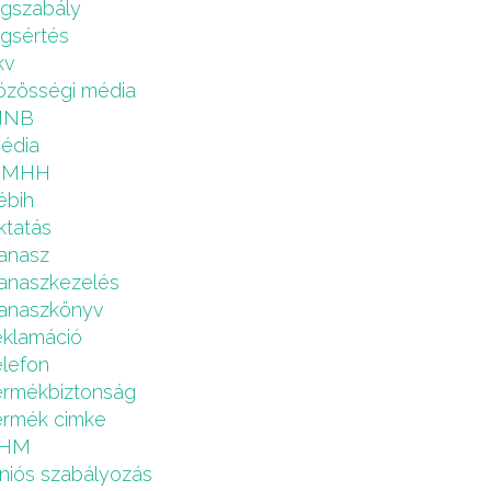
ogszabály
ogsértés
kv
özösségi média
MNB
édia
NMHH
ébih
ktatás
anasz
anaszkezelés
anaszkönyv
eklamáció
elefon
ermékbiztonság
ermék cimke
HM
niós szabályozás