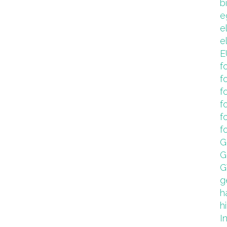
b
e
e
e
E
f
f
f
f
f
f
G
G
G
g
h
hi
I