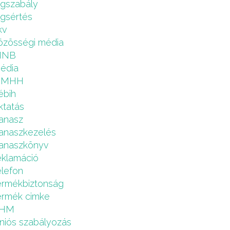
ogszabály
ogsértés
kv
özösségi média
MNB
édia
NMHH
ébih
ktatás
anasz
anaszkezelés
anaszkönyv
eklamáció
elefon
ermékbiztonság
ermék cimke
HM
niós szabályozás