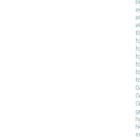
b
e
e
e
E
f
f
f
f
f
f
G
G
G
g
h
hi
I