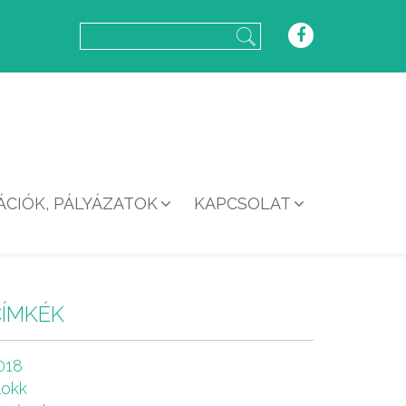
CIÓK, PÁLYÁZATOK
KAPCSOLAT
CÍMKÉK
018
lokk