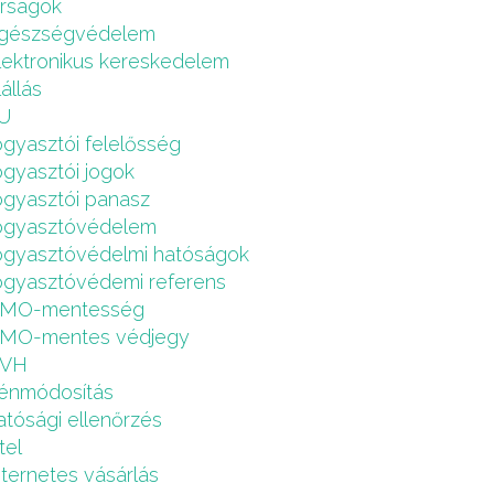
írságok
gészségvédelem
lektronikus kereskedelem
lállás
U
ogyasztói felelősség
ogyasztói jogok
ogyasztói panasz
ogyasztóvédelem
ogyasztóvédelmi hatóságok
ogyasztóvédemi referens
MO-mentesség
MO-mentes védjegy
VH
énmódosítás
atósági ellenőrzés
tel
nternetes vásárlás