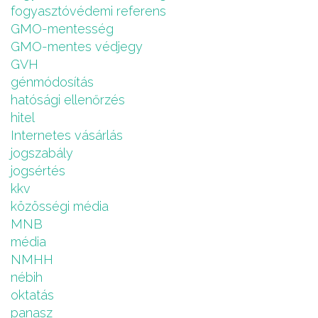
fogyasztóvédemi referens
GMO-mentesség
GMO-mentes védjegy
GVH
génmódosítás
hatósági ellenőrzés
hitel
Internetes vásárlás
jogszabály
jogsértés
kkv
közösségi média
MNB
média
NMHH
nébih
oktatás
panasz