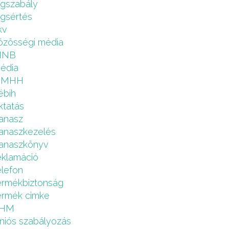
ogszabály
ogsértés
kv
özösségi média
MNB
édia
NMHH
ébih
ktatás
anasz
anaszkezelés
anaszkönyv
eklamáció
elefon
ermékbiztonság
ermék cimke
HM
niós szabályozás