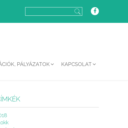
CIÓK, PÁLYÁZATOK
KAPCSOLAT
CÍMKÉK
018
lokk