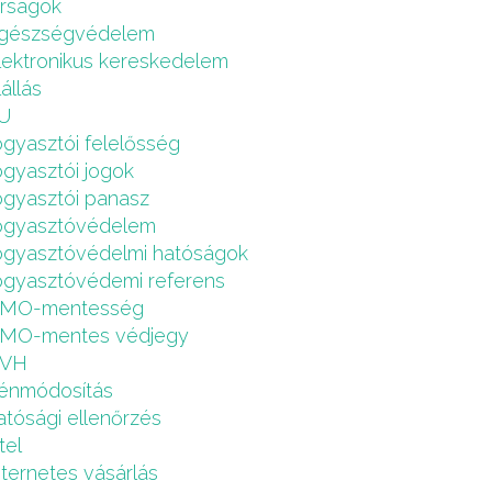
írságok
gészségvédelem
lektronikus kereskedelem
lállás
U
ogyasztói felelősség
ogyasztói jogok
ogyasztói panasz
ogyasztóvédelem
ogyasztóvédelmi hatóságok
ogyasztóvédemi referens
MO-mentesség
MO-mentes védjegy
VH
énmódosítás
atósági ellenőrzés
tel
nternetes vásárlás