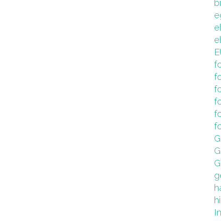
b
e
e
e
E
f
f
f
f
f
f
G
G
G
g
h
hi
I