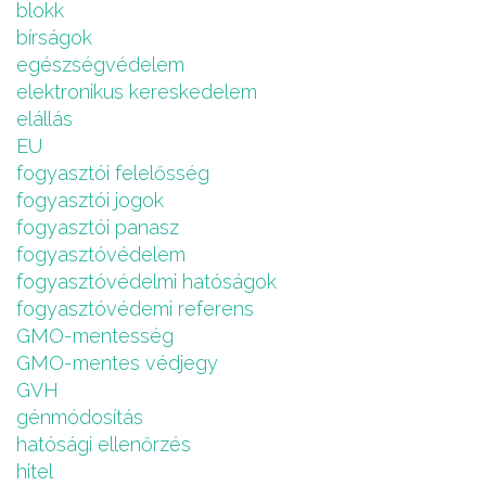
blokk
bírságok
egészségvédelem
elektronikus kereskedelem
elállás
EU
fogyasztói felelősség
fogyasztói jogok
fogyasztói panasz
fogyasztóvédelem
fogyasztóvédelmi hatóságok
fogyasztóvédemi referens
GMO-mentesség
GMO-mentes védjegy
GVH
génmódosítás
hatósági ellenőrzés
hitel