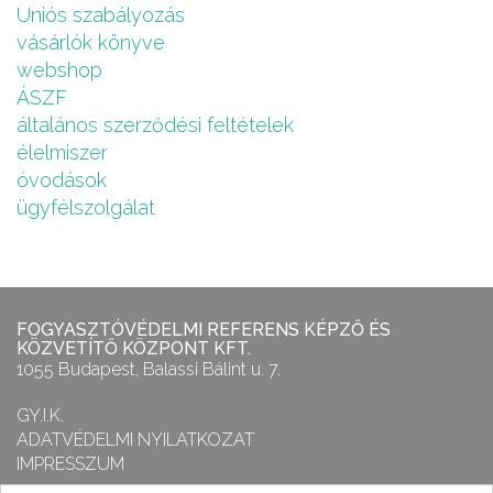
Uniós szabályozás
vásárlók könyve
webshop
ÁSZF
általános szerződési feltételek
élelmiszer
óvodások
ügyfélszolgálat
FOGYASZTÓVÉDELMI REFERENS KÉPZŐ ÉS
KÖZVETÍTŐ KÖZPONT KFT.
1055 Budapest, Balassi Bálint u. 7.
GY.I.K.
ADATVÉDELMI NYILATKOZAT
IMPRESSZUM