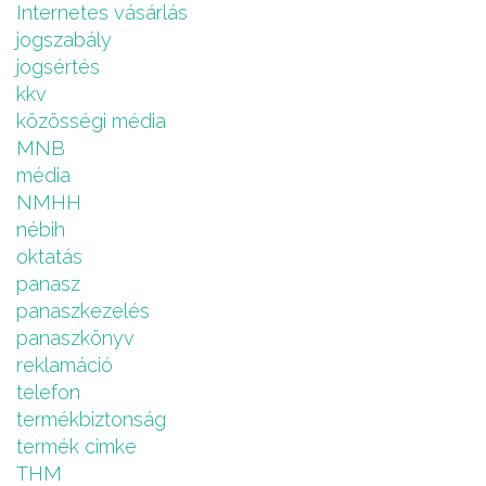
Internetes vásárlás
jogszabály
jogsértés
kkv
közösségi média
MNB
média
NMHH
nébih
oktatás
panasz
panaszkezelés
panaszkönyv
reklamáció
telefon
termékbiztonság
termék cimke
THM