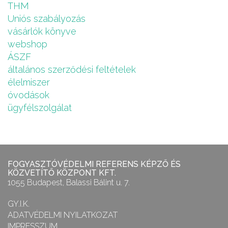
THM
Uniós szabályozás
vásárlók könyve
webshop
ÁSZF
általános szerződési feltételek
élelmiszer
óvodások
ügyfélszolgálat
FOGYASZTÓVÉDELMI REFERENS KÉPZŐ ÉS
KÖZVETÍTŐ KÖZPONT KFT.
1055 Budapest, Balassi Bálint u. 7.
GY.I.K.
ADATVÉDELMI NYILATKOZAT
IMPRESSZUM