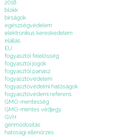
2018
blokk
bírságok
egészségvédelem
elektronikus kereskedelem
elállás
EU
fogyasztói felelősség
fogyasztói jogok
fogyasztói panasz
fogyasztóvédelem
fogyasztóvédelmi hatóságok
fogyasztóvédemi referens
GMO-mentesség
GMO-mentes védjegy
GVH
génmódosítás
hatósági ellenőrzés