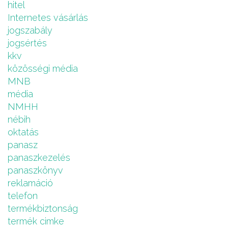
hitel
Internetes vásárlás
jogszabály
jogsértés
kkv
közösségi média
MNB
média
NMHH
nébih
oktatás
panasz
panaszkezelés
panaszkönyv
reklamáció
telefon
termékbiztonság
termék cimke