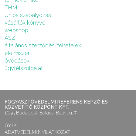
THM
Uniós szabályozás
vásárlók könyve
webshop
ÁSZF
általános szerződési feltételek
élelmiszer
óvodások
ügyfélszolgálat
FOGYASZTÓVÉDELMI REFERENS KÉPZŐ ÉS
KÖZVETÍTŐ KÖZPONT KFT.
1055 Budapest, Balassi Bálint u. 7.
GY.I.K.
ADATVÉDELMI NYILATKOZAT