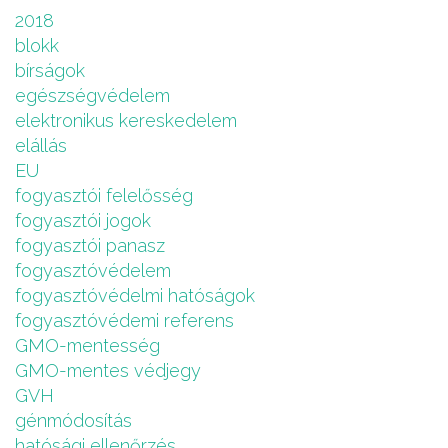
2018
blokk
bírságok
egészségvédelem
elektronikus kereskedelem
elállás
EU
fogyasztói felelősség
fogyasztói jogok
fogyasztói panasz
fogyasztóvédelem
fogyasztóvédelmi hatóságok
fogyasztóvédemi referens
GMO-mentesség
GMO-mentes védjegy
GVH
génmódosítás
hatósági ellenőrzés