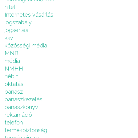
hitel
Internetes vásárlás
jogszabály
jogsértés
kkv
közösségi média
MNB
média
NMHH
nébih
oktatás
panasz
panaszkezelés
panaszkönyv
reklamáció
telefon
termékbiztonság
termék cimke