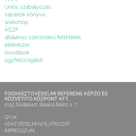
Uniós szabályozás
vásárlók könyve
webshop
ÁSZF
általános szerződési feltételek
élelmiszer
óvodások
ügyfélszolgálat
FOGYASZTÓVÉDELMI REFERENS KÉPZŐ ÉS
KÖZVETÍTŐ KÖZPONT KFT.
1055 Budapest, Balassi Bálint u. 7.
GY.I.K.
ADATVÉDELMI NYILATKOZAT
IMPRESSZUM