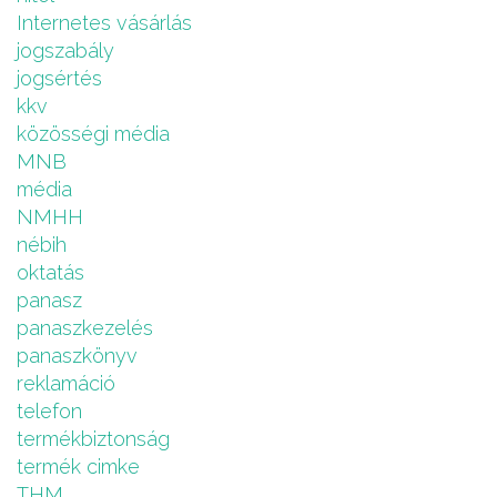
Internetes vásárlás
jogszabály
jogsértés
kkv
közösségi média
MNB
média
NMHH
nébih
oktatás
panasz
panaszkezelés
panaszkönyv
reklamáció
telefon
termékbiztonság
termék cimke
THM