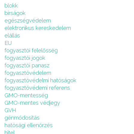
blokk
bírságok
egészségvédelem
elektronikus kereskedelem
elállás
EU
fogyasztói felelősség
fogyasztói jogok
fogyasztói panasz
fogyasztóvédelem
fogyasztóvédelmi hatóságok
fogyasztóvédemi referens
GMO-mentesség
GMO-mentes védjegy
GVH
génmódosítás
hatósági ellenőrzés
hitel