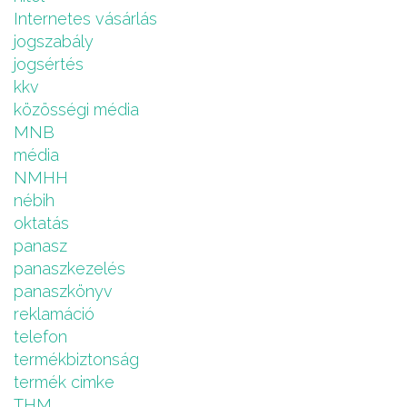
Internetes vásárlás
jogszabály
jogsértés
kkv
közösségi média
MNB
média
NMHH
nébih
oktatás
panasz
panaszkezelés
panaszkönyv
reklamáció
telefon
termékbiztonság
termék cimke
THM