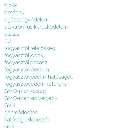
blokk
bírságok
egészségvédelem
elektronikus kereskedelem
elállás
EU
fogyasztói felelősség
fogyasztói jogok
fogyasztói panasz
fogyasztóvédelem
fogyasztóvédelmi hatóságok
fogyasztóvédemi referens
GMO-mentesség
GMO-mentes védjegy
GVH
génmódosítás
hatósági ellenőrzés
hitel