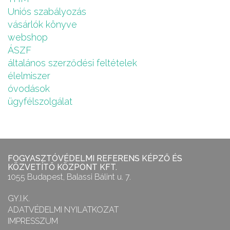
Uniós szabályozás
vásárlók könyve
webshop
ÁSZF
általános szerződési feltételek
élelmiszer
óvodások
ügyfélszolgálat
FOGYASZTÓVÉDELMI REFERENS KÉPZŐ ÉS
KÖZVETÍTŐ KÖZPONT KFT.
1055 Budapest, Balassi Bálint u. 7.
GY.I.K.
ADATVÉDELMI NYILATKOZAT
IMPRESSZUM