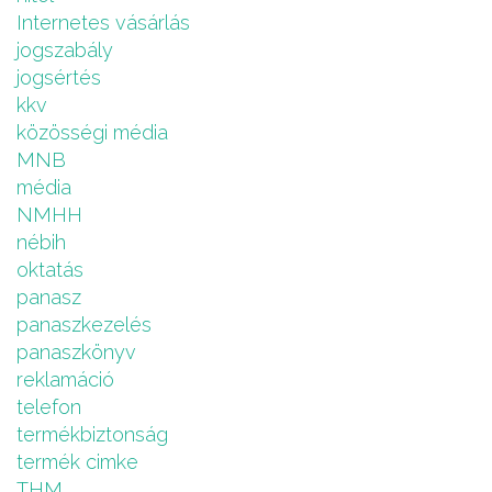
Internetes vásárlás
jogszabály
jogsértés
kkv
közösségi média
MNB
média
NMHH
nébih
oktatás
panasz
panaszkezelés
panaszkönyv
reklamáció
telefon
termékbiztonság
termék cimke
THM