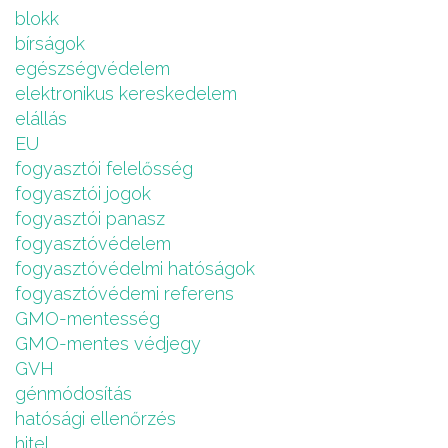
blokk
bírságok
egészségvédelem
elektronikus kereskedelem
elállás
EU
fogyasztói felelősség
fogyasztói jogok
fogyasztói panasz
fogyasztóvédelem
fogyasztóvédelmi hatóságok
fogyasztóvédemi referens
GMO-mentesség
GMO-mentes védjegy
GVH
génmódosítás
hatósági ellenőrzés
hitel