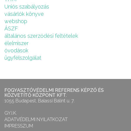
Uniós szabályozás
vásárlók könyve
webshop
ÁSZF
általános szerződési feltételek
élelmiszer
óvodások
ügyfélszolgálat
FOGYASZTÓVÉDELMI REFERENS KÉPZŐ ÉS
KÖZVETÍTŐ KÖZPONT KFT.
1055 Budapest, Balassi Bálint u. 7.
GY.I.K.
ADATVÉDELMI NYILATKOZAT
IMPRESSZUM