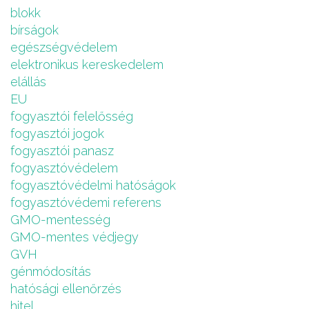
blokk
bírságok
egészségvédelem
elektronikus kereskedelem
elállás
EU
fogyasztói felelősség
fogyasztói jogok
fogyasztói panasz
fogyasztóvédelem
fogyasztóvédelmi hatóságok
fogyasztóvédemi referens
GMO-mentesség
GMO-mentes védjegy
GVH
génmódosítás
hatósági ellenőrzés
hitel