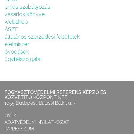
Uniós szabályozás
vásárlók könyve
webshop
ÁSZF
általános szerződési feltételek
élelmiszer
óvodások
ügyfélszolgálat
FOGYASZTÓVÉDELMI REFERENS KÉPZŐ ÉS
KÖZVETÍTŐ KÖZPONT KFT.
1055 Budapest, Balassi Bálint u. 7.
GY.I.K.
ADATVÉDELMI NYILATKOZAT
IMPRESSZUM