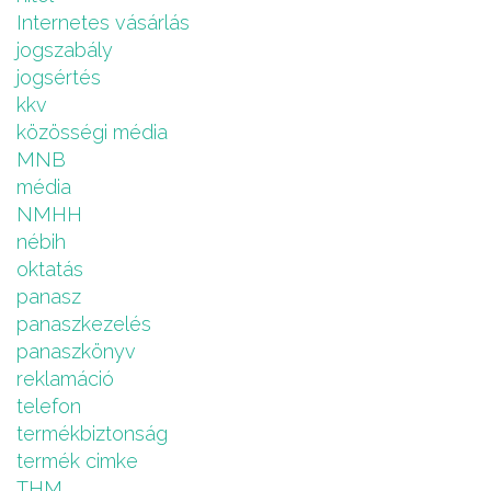
Internetes vásárlás
jogszabály
jogsértés
kkv
közösségi média
MNB
média
NMHH
nébih
oktatás
panasz
panaszkezelés
panaszkönyv
reklamáció
telefon
termékbiztonság
termék cimke
THM