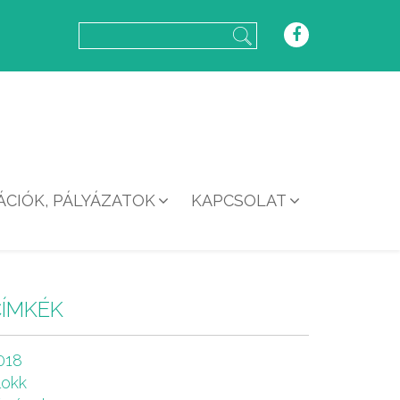
CIÓK, PÁLYÁZATOK
KAPCSOLAT
CÍMKÉK
018
lokk