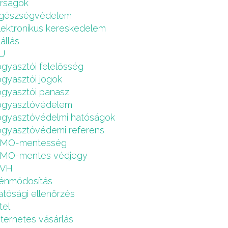
írságok
gészségvédelem
lektronikus kereskedelem
lállás
U
ogyasztói felelősség
ogyasztói jogok
ogyasztói panasz
ogyasztóvédelem
ogyasztóvédelmi hatóságok
ogyasztóvédemi referens
MO-mentesség
MO-mentes védjegy
VH
énmódosítás
atósági ellenőrzés
tel
nternetes vásárlás