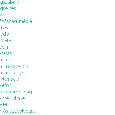
ogszabály
ogsértés
kv
özösségi média
MNB
édia
NMHH
ébih
ktatás
anasz
anaszkezelés
anaszkönyv
eklamáció
elefon
ermékbiztonság
ermék cimke
HM
niós szabályozás