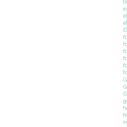
b
e
e
e
E
f
f
f
f
f
f
G
G
G
g
h
hi
I