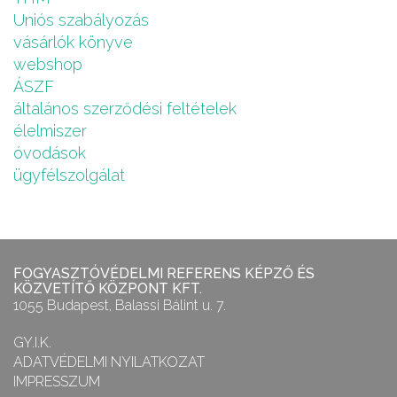
Uniós szabályozás
vásárlók könyve
webshop
ÁSZF
általános szerződési feltételek
élelmiszer
óvodások
ügyfélszolgálat
FOGYASZTÓVÉDELMI REFERENS KÉPZŐ ÉS
KÖZVETÍTŐ KÖZPONT KFT.
1055 Budapest, Balassi Bálint u. 7.
GY.I.K.
ADATVÉDELMI NYILATKOZAT
IMPRESSZUM