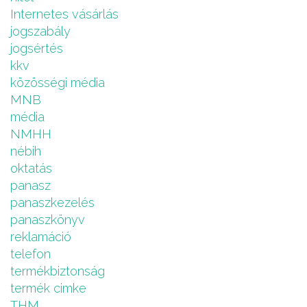
Internetes vásárlás
jogszabály
jogsértés
kkv
közösségi média
MNB
média
NMHH
nébih
oktatás
panasz
panaszkezelés
panaszkönyv
reklamáció
telefon
termékbiztonság
termék cimke
THM