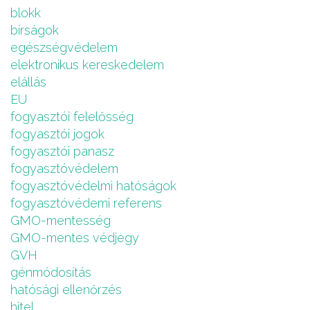
blokk
bírságok
egészségvédelem
elektronikus kereskedelem
elállás
EU
fogyasztói felelősség
fogyasztói jogok
fogyasztói panasz
fogyasztóvédelem
fogyasztóvédelmi hatóságok
fogyasztóvédemi referens
GMO-mentesség
GMO-mentes védjegy
GVH
génmódosítás
hatósági ellenőrzés
hitel