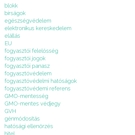
blokk
bírságok
egészségvédelem
elektronikus kereskedelem
elállás
EU
fogyasztói felelősség
fogyasztói jogok
fogyasztói panasz
fogyasztóvédelem
fogyasztóvédelmi hatóságok
fogyasztóvédemi referens
GMO-mentesség
GMO-mentes védjegy
GVH
génmódosítás
hatósági ellenőrzés
hitel