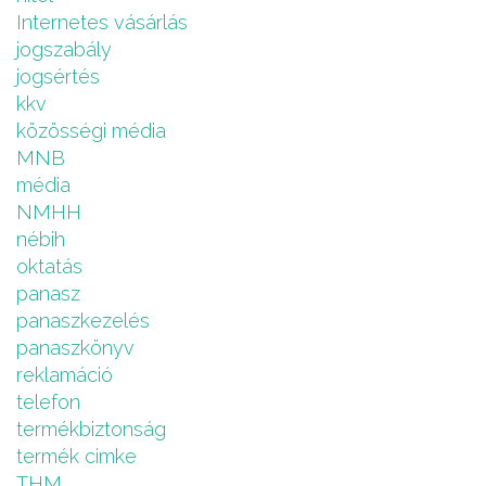
Internetes vásárlás
jogszabály
jogsértés
kkv
közösségi média
MNB
média
NMHH
nébih
oktatás
panasz
panaszkezelés
panaszkönyv
reklamáció
telefon
termékbiztonság
termék cimke
THM