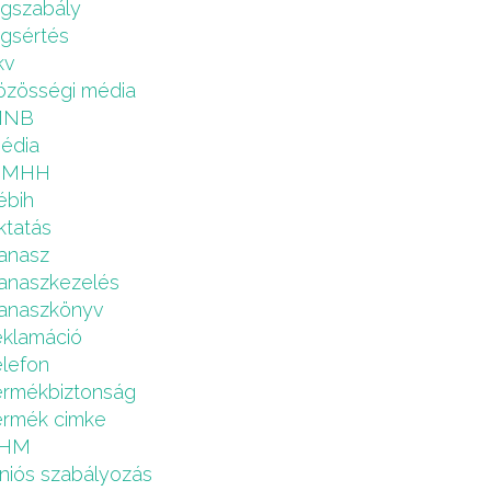
ogszabály
ogsértés
kv
özösségi média
MNB
édia
NMHH
ébih
ktatás
anasz
anaszkezelés
anaszkönyv
eklamáció
elefon
ermékbiztonság
ermék cimke
HM
niós szabályozás