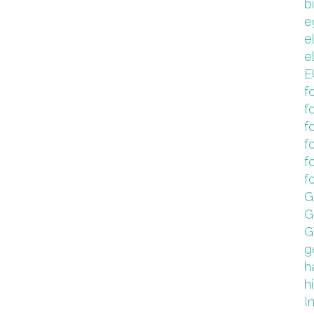
b
e
e
e
E
f
f
f
f
f
f
G
G
G
g
h
hi
I