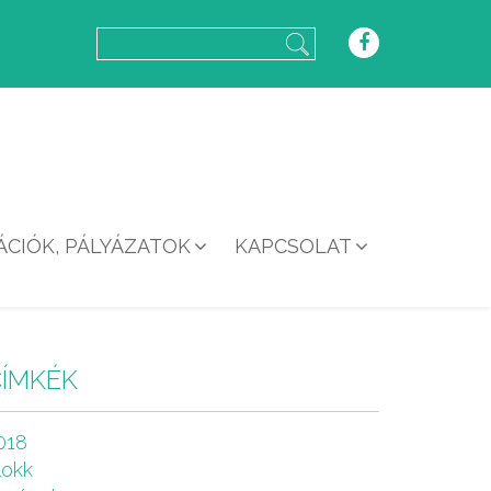
CIÓK, PÁLYÁZATOK
KAPCSOLAT
CÍMKÉK
018
lokk