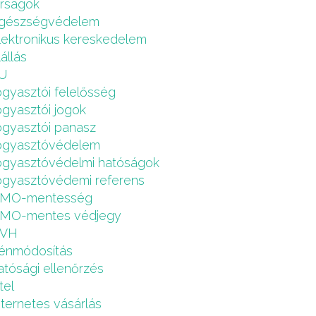
írságok
gészségvédelem
lektronikus kereskedelem
lállás
U
ogyasztói felelősség
ogyasztói jogok
ogyasztói panasz
ogyasztóvédelem
ogyasztóvédelmi hatóságok
ogyasztóvédemi referens
MO-mentesség
MO-mentes védjegy
VH
énmódosítás
atósági ellenőrzés
tel
nternetes vásárlás