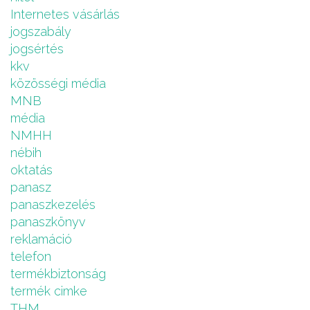
Internetes vásárlás
jogszabály
jogsértés
kkv
közösségi média
MNB
média
NMHH
nébih
oktatás
panasz
panaszkezelés
panaszkönyv
reklamáció
telefon
termékbiztonság
termék cimke
THM