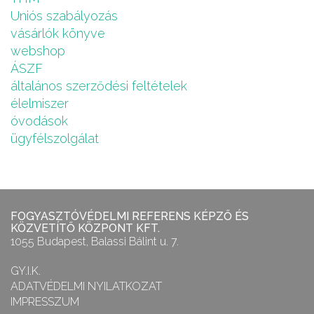
Uniós szabályozás
vásárlók könyve
webshop
ÁSZF
általános szerződési feltételek
élelmiszer
óvodások
ügyfélszolgálat
FOGYASZTÓVÉDELMI REFERENS KÉPZŐ ÉS
KÖZVETÍTŐ KÖZPONT KFT.
1055 Budapest, Balassi Bálint u. 7.
GY.I.K.
ADATVÉDELMI NYILATKOZAT
IMPRESSZUM