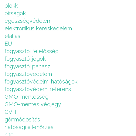
blokk
bírságok
egészségvédelem
elektronikus kereskedelem
elállás
EU
fogyasztói felelősség
fogyasztói jogok
fogyasztói panasz
fogyasztóvédelem
fogyasztóvédelmi hatóságok
fogyasztóvédemi referens
GMO-mentesség
GMO-mentes védjegy
GVH
génmódosítás
hatósági ellenőrzés
hitel