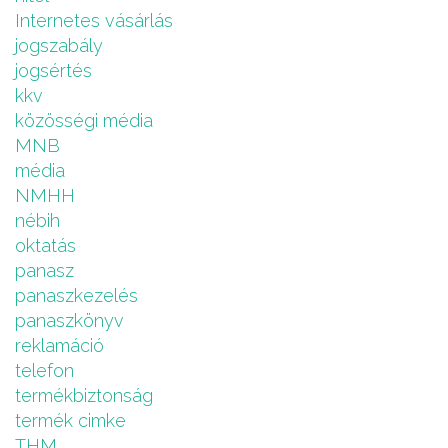
Internetes vásárlás
jogszabály
jogsértés
kkv
közösségi média
MNB
média
NMHH
nébih
oktatás
panasz
panaszkezelés
panaszkönyv
reklamáció
telefon
termékbiztonság
termék cimke
THM