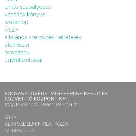
Uniós szabályozás
vásárlók könyve
webshop
ÁSZF
általános szerződési feltételek
élelmiszer
óvodások
ügyfélszolgálat
FOGYASZTÓVÉDELMI REFERENS KÉPZŐ ÉS
KÖZVETÍTŐ KÖZPONT KFT.
1055 Budapest, Balassi Bálint u. 7.
GY.I.K.
ADATVÉDELMI NYILATKOZAT
IMPRESSZUM