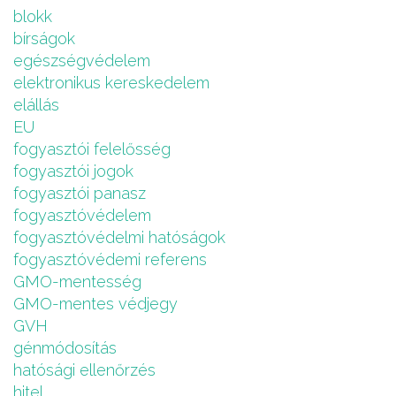
blokk
bírságok
egészségvédelem
elektronikus kereskedelem
elállás
EU
fogyasztói felelősség
fogyasztói jogok
fogyasztói panasz
fogyasztóvédelem
fogyasztóvédelmi hatóságok
fogyasztóvédemi referens
GMO-mentesség
GMO-mentes védjegy
GVH
génmódosítás
hatósági ellenőrzés
hitel