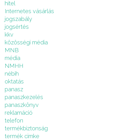
hitel
Internetes vásárlás
jogszabály
jogsértés
kkv
közösségi média
MNB
média
NMHH
nébih
oktatás
panasz
panaszkezelés
panaszkönyv
reklamáció
telefon
termékbiztonság
termék cimke