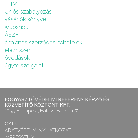
THM
Uniós szabályozás
vásárlók könyve
webshop
ÁSZF
általános szerződési feltételek
élelmiszer
óvodások
ügyfélszolgálat
FOGYASZTÓVÉDELMI REFERENS KÉPZŐ ÉS
KÖZVETÍTŐ KÖZPONT KFT.
1055 Budapest, Balassi Bálint u. 7.
GY.I.K.
ADATVÉDELMI NYILATKOZAT
IMPRESSZUM