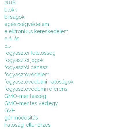
2018
blokk
bírságok
egészségvédelem
elektronikus kereskedelem
elállás
EU
fogyasztói felelősség
fogyasztói jogok
fogyasztói panasz
fogyasztóvédelem
fogyasztóvédelmi hatóságok
fogyasztóvédemi referens
GMO-mentesség
GMO-mentes védjegy
GVH
génmódosítás
hatósági ellenőrzés