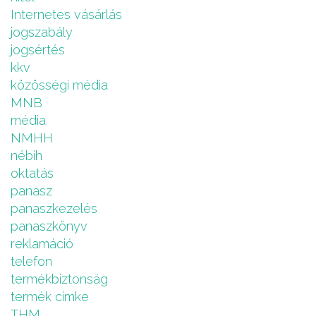
Internetes vásárlás
jogszabály
jogsértés
kkv
közösségi média
MNB
média
NMHH
nébih
oktatás
panasz
panaszkezelés
panaszkönyv
reklamáció
telefon
termékbiztonság
termék cimke
THM