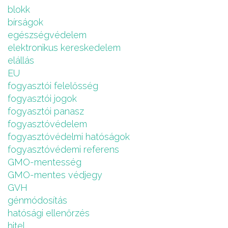
blokk
bírságok
egészségvédelem
elektronikus kereskedelem
elállás
EU
fogyasztói felelősség
fogyasztói jogok
fogyasztói panasz
fogyasztóvédelem
fogyasztóvédelmi hatóságok
fogyasztóvédemi referens
GMO-mentesség
GMO-mentes védjegy
GVH
génmódosítás
hatósági ellenőrzés
hitel