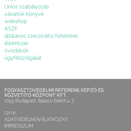
Uniós szabályozás
vásárlók könyve
webshop
ÁSZF
általános szerződési feltételek
élelmiszer
óvodások
ügyfélszolgálat
FOGYASZTÓVÉDELMI REFERENS KÉPZŐ ÉS
KÖZVETÍTŐ KÖZPONT KFT.
1055 Budapest, Balassi Bálint u. 7.
GY.I.K.
ADATVÉDELMI NYILATKOZAT
IMPRESSZUM