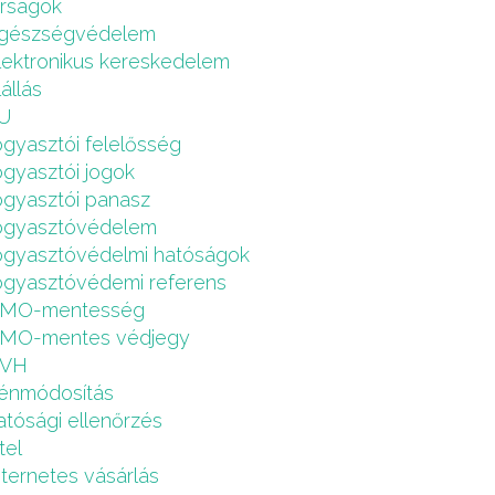
írságok
gészségvédelem
lektronikus kereskedelem
lállás
U
ogyasztói felelősség
ogyasztói jogok
ogyasztói panasz
ogyasztóvédelem
ogyasztóvédelmi hatóságok
ogyasztóvédemi referens
MO-mentesség
MO-mentes védjegy
VH
énmódosítás
atósági ellenőrzés
tel
nternetes vásárlás