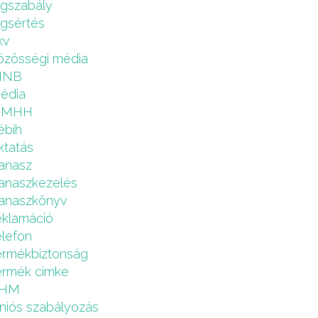
ogszabály
ogsértés
kv
özösségi média
MNB
édia
NMHH
ébih
ktatás
anasz
anaszkezelés
anaszkönyv
eklamáció
elefon
ermékbiztonság
ermék cimke
HM
niós szabályozás