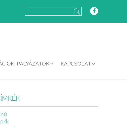
CIÓK, PÁLYÁZATOK
KAPCSOLAT
CÍMKÉK
018
lokk