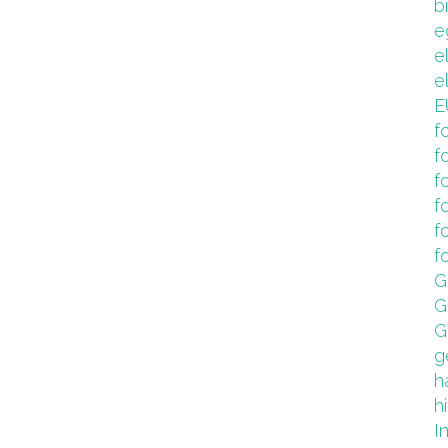
b
e
e
e
E
f
f
f
f
f
f
G
G
G
g
h
hi
I