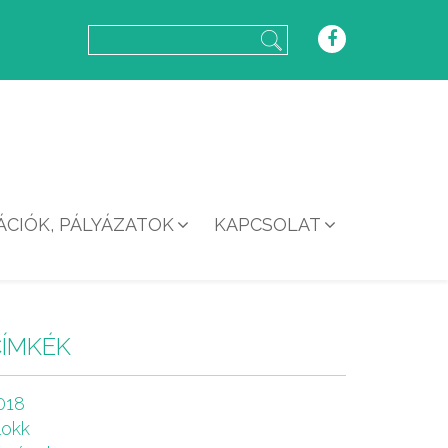
CIÓK, PÁLYÁZATOK
KAPCSOLAT
CÍMKÉK
018
lokk