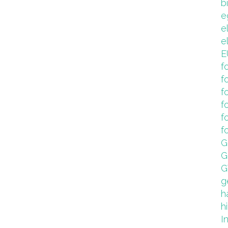
b
e
e
e
E
f
f
f
f
f
f
G
G
G
g
h
hi
I