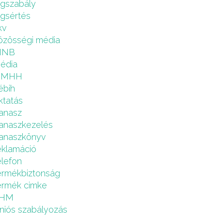
ogszabály
ogsértés
kv
özösségi média
MNB
édia
NMHH
ébih
ktatás
anasz
anaszkezelés
anaszkönyv
eklamáció
elefon
ermékbiztonság
ermék cimke
HM
niós szabályozás