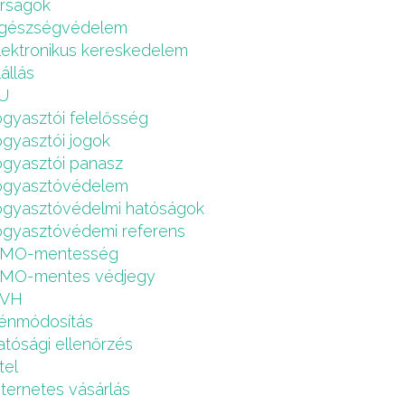
írságok
gészségvédelem
lektronikus kereskedelem
lállás
U
ogyasztói felelősség
ogyasztói jogok
ogyasztói panasz
ogyasztóvédelem
ogyasztóvédelmi hatóságok
ogyasztóvédemi referens
MO-mentesség
MO-mentes védjegy
VH
énmódosítás
atósági ellenőrzés
tel
nternetes vásárlás