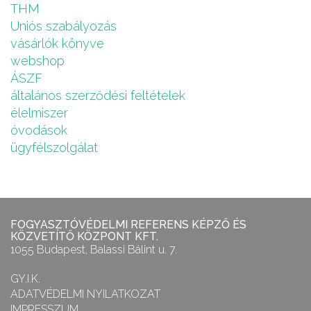
THM
Uniós szabályozás
vásárlók könyve
webshop
ÁSZF
általános szerződési feltételek
élelmiszer
óvodások
ügyfélszolgálat
FOGYASZTÓVÉDELMI REFERENS KÉPZŐ ÉS
KÖZVETÍTŐ KÖZPONT KFT.
1055 Budapest, Balassi Bálint u. 7.
GY.I.K.
ADATVÉDELMI NYILATKOZAT
IMPRESSZUM