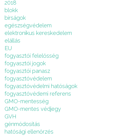
2018
blokk
bírságok
egészségvédelem
elektronikus kereskedelem
elállás
EU
fogyasztói felelősség
fogyasztói jogok
fogyasztói panasz
fogyasztóvédelem
fogyasztóvédelmi hatóságok
fogyasztóvédemi referens
GMO-mentesség
GMO-mentes védjegy
GVH
génmódosítás
hatósági ellenőrzés