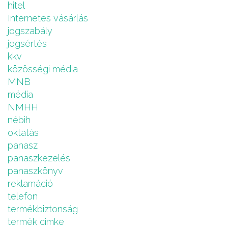
hitel
Internetes vásárlás
jogszabály
jogsértés
kkv
közösségi média
MNB
média
NMHH
nébih
oktatás
panasz
panaszkezelés
panaszkönyv
reklamáció
telefon
termékbiztonság
termék cimke