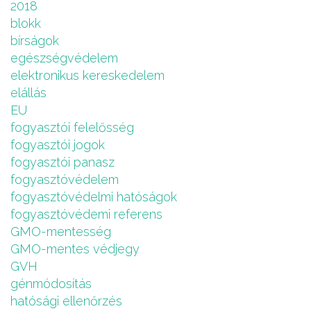
2018
blokk
bírságok
egészségvédelem
elektronikus kereskedelem
elállás
EU
fogyasztói felelősség
fogyasztói jogok
fogyasztói panasz
fogyasztóvédelem
fogyasztóvédelmi hatóságok
fogyasztóvédemi referens
GMO-mentesség
GMO-mentes védjegy
GVH
génmódosítás
hatósági ellenőrzés