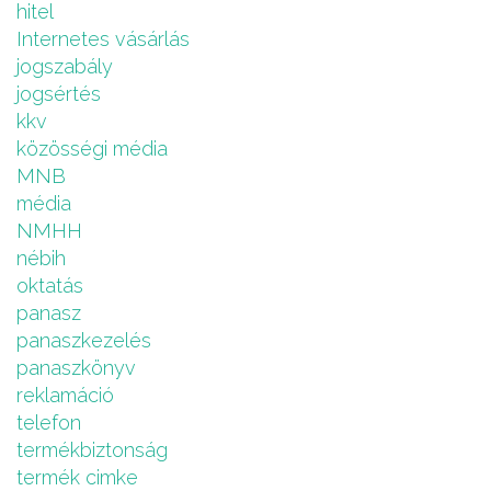
hitel
Internetes vásárlás
jogszabály
jogsértés
kkv
közösségi média
MNB
média
NMHH
nébih
oktatás
panasz
panaszkezelés
panaszkönyv
reklamáció
telefon
termékbiztonság
termék cimke