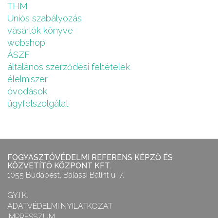
THM
Uniós szabályozás
vásárlók könyve
webshop
ÁSZF
általános szerződési feltételek
élelmiszer
óvodások
ügyfélszolgálat
FOGYASZTÓVÉDELMI REFERENS KÉPZŐ ÉS
KÖZVETÍTŐ KÖZPONT KFT.
1055 Budapest, Balassi Bálint u. 7.
GY.I.K.
ADATVÉDELMI NYILATKOZAT
IMPRESSZUM