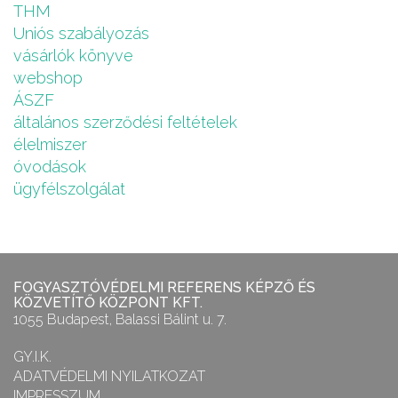
THM
Uniós szabályozás
vásárlók könyve
webshop
ÁSZF
általános szerződési feltételek
élelmiszer
óvodások
ügyfélszolgálat
FOGYASZTÓVÉDELMI REFERENS KÉPZŐ ÉS
KÖZVETÍTŐ KÖZPONT KFT.
1055 Budapest, Balassi Bálint u. 7.
GY.I.K.
ADATVÉDELMI NYILATKOZAT
IMPRESSZUM