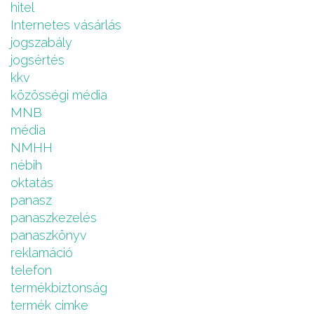
hitel
Internetes vásárlás
jogszabály
jogsértés
kkv
közösségi média
MNB
média
NMHH
nébih
oktatás
panasz
panaszkezelés
panaszkönyv
reklamáció
telefon
termékbiztonság
termék cimke