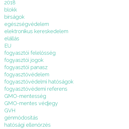
2018
blokk
bírságok
egészségvédelem
elektronikus kereskedelem
elállás
EU
fogyasztói felelősség
fogyasztói jogok
fogyasztói panasz
fogyasztóvédelem
fogyasztóvédelmi hatóságok
fogyasztóvédemi referens
GMO-mentesség
GMO-mentes védjegy
GVH
génmódosítás
hatósági ellenőrzés