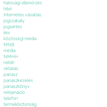
hatósági ellenőrzés
hitel
Internetes vásárlás
jogszabály
jogsértés
kkv
közösségi média
MNB
média
NMHH
nébih
oktatás
panasz
panaszkezelés
panaszkönyv
reklamáció
telefon
termékbiztonság