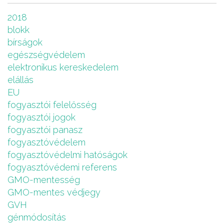
2018
blokk
bírságok
egészségvédelem
elektronikus kereskedelem
elállás
EU
fogyasztói felelősség
fogyasztói jogok
fogyasztói panasz
fogyasztóvédelem
fogyasztóvédelmi hatóságok
fogyasztóvédemi referens
GMO-mentesség
GMO-mentes védjegy
GVH
génmódosítás