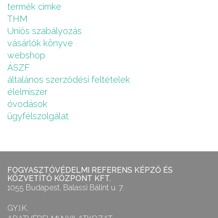
termék cimke
THM
Uniós szabályozás
vásárlók könyve
webshop
ÁSZF
általános szerződési feltételek
élelmiszer
óvodások
ügyfélszolgálat
FOGYASZTÓVÉDELMI REFERENS KÉPZŐ ÉS
KÖZVETÍTŐ KÖZPONT KFT.
1055 Budapest, Balassi Bálint u. 7.
GY.I.K.