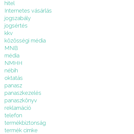
hitel
Internetes vásárlás
jogszabály
jogsértés
kkv
közösségi média
MNB
média
NMHH
nébih
oktatás
panasz
panaszkezelés
panaszkönyv
reklamáció
telefon
termékbiztonság
termék cimke