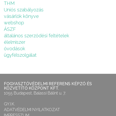
THM
Uniós szabályozás
vásárlók könyve
webshop
ÁSZF
általános szerződési feltételek
élelmiszer
óvodások
ügyfélszolgálat
FOGYASZTÓVÉDELMI REFERENS KÉPZŐ ÉS
KÖZVETÍTŐ KÖZPONT KFT.
1055 Budapest, Balassi Bálint u. 7.
GY.I.K.
ADATVÉDELMI NYILATKOZAT
IMPRESSZUM