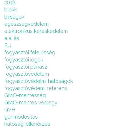
2018
blokk
bírságok
egészségvédelem
elektronikus kereskedelem
elállás
EU
fogyasztói felelősség
fogyasztói jogok
fogyasztói panasz
fogyasztóvédelem
fogyasztóvédelmi hatóságok
fogyasztóvédemi referens
GMO-mentesség
GMO-mentes védjegy
GVH
génmódosítás
hatósági ellenőrzés