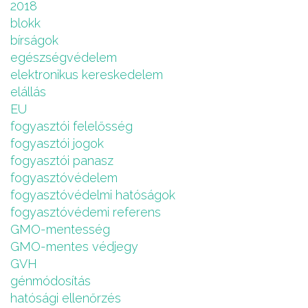
2018
blokk
bírságok
egészségvédelem
elektronikus kereskedelem
elállás
EU
fogyasztói felelősség
fogyasztói jogok
fogyasztói panasz
fogyasztóvédelem
fogyasztóvédelmi hatóságok
fogyasztóvédemi referens
GMO-mentesség
GMO-mentes védjegy
GVH
génmódosítás
hatósági ellenőrzés