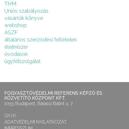
THM
Uniós szabályozás
vásárlók könyve
webshop
ÁSZF
általános szerződési feltételek
élelmiszer
óvodások
ügyfélszolgálat
FOGYASZTÓVÉDELMI REFERENS KÉPZŐ ÉS
KÖZVETÍTŐ KÖZPONT KFT.
1055 Budapest, Balassi Bálint u. 7.
GY.I.K.
ADATVÉDELMI NYILATKOZAT
IMPRESSZUM