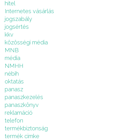
hitel
Internetes vásárlás
jogszabály
jogsértés
kkv
közösségi média
MNB
média
NMHH
nébih
oktatás
panasz
panaszkezelés
panaszkönyv
reklamáció
telefon
termékbiztonság
termék cimke