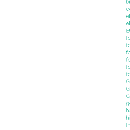
b
e
e
e
E
f
f
f
f
f
f
G
G
G
g
h
hi
I