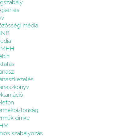
ogszabály
ogsértés
kv
özösségi média
MNB
édia
NMHH
ébih
ktatás
anasz
anaszkezelés
anaszkönyv
eklamáció
elefon
ermékbiztonság
ermék cimke
HM
niós szabályozás