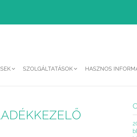
ÉSEK
SZOLGÁLTATÁSOK
HASZNOS INFORMÁ
HÍREK
LADÉKKEZELŐ
2
b