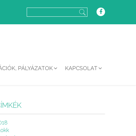
CIÓK, PÁLYÁZATOK
KAPCSOLAT
CÍMKÉK
018
lokk