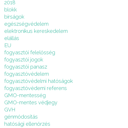
2018
blokk
bírságok
egészségvédelem
elektronikus kereskedelem
elállás
EU
fogyasztói felelősség
fogyasztói jogok
fogyasztói panasz
fogyasztóvédelem
fogyasztóvédelmi hatóságok
fogyasztóvédemi referens
GMO-mentesség
GMO-mentes védjegy
GVH
génmódosítás
hatósági ellenőrzés