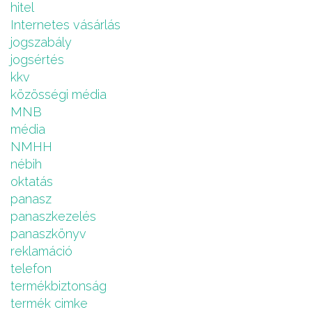
hitel
Internetes vásárlás
jogszabály
jogsértés
kkv
közösségi média
MNB
média
NMHH
nébih
oktatás
panasz
panaszkezelés
panaszkönyv
reklamáció
telefon
termékbiztonság
termék cimke