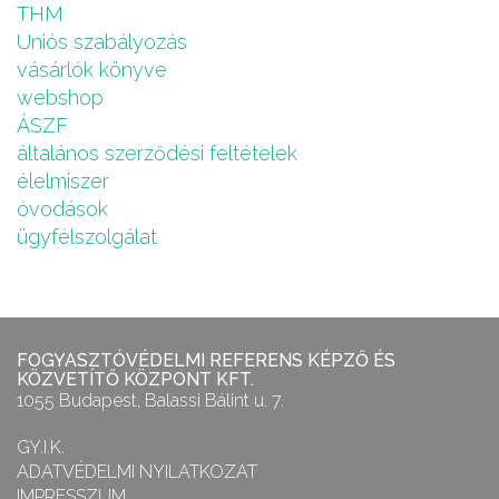
THM
Uniós szabályozás
vásárlók könyve
webshop
ÁSZF
általános szerződési feltételek
élelmiszer
óvodások
ügyfélszolgálat
FOGYASZTÓVÉDELMI REFERENS KÉPZŐ ÉS
KÖZVETÍTŐ KÖZPONT KFT.
1055 Budapest, Balassi Bálint u. 7.
GY.I.K.
ADATVÉDELMI NYILATKOZAT
IMPRESSZUM