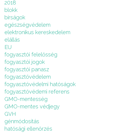
2018
blokk
bírságok
egészségvédelem
elektronikus kereskedelem
elállás
EU
fogyasztói felelősség
fogyasztói jogok
fogyasztói panasz
fogyasztóvédelem
fogyasztóvédelmi hatóságok
fogyasztóvédemi referens
GMO-mentesség
GMO-mentes védjegy
GVH
génmódosítás
hatósági ellenőrzés