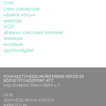
THM
Uniós szabályozás
vásárlók könyve
webshop
ÁSZF
általános szerződési feltételek
élelmiszer
óvodások
ügyfélszolgálat
FOGYASZTÓVÉDELMI REFERENS KÉPZŐ ÉS
KÖZVETÍTŐ KÖZPONT KFT.
1055 Budapest, Balassi Bálint u. 7.
GY.I.K.
ADATVÉDELMI NYILATKOZAT
IMPRESSZUM