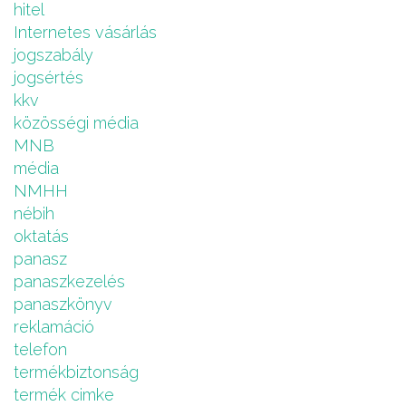
hitel
Internetes vásárlás
jogszabály
jogsértés
kkv
közösségi média
MNB
média
NMHH
nébih
oktatás
panasz
panaszkezelés
panaszkönyv
reklamáció
telefon
termékbiztonság
termék cimke