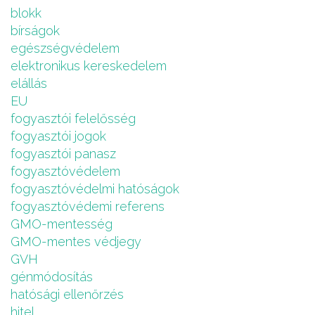
blokk
bírságok
egészségvédelem
elektronikus kereskedelem
elállás
EU
fogyasztói felelősség
fogyasztói jogok
fogyasztói panasz
fogyasztóvédelem
fogyasztóvédelmi hatóságok
fogyasztóvédemi referens
GMO-mentesség
GMO-mentes védjegy
GVH
génmódosítás
hatósági ellenőrzés
hitel