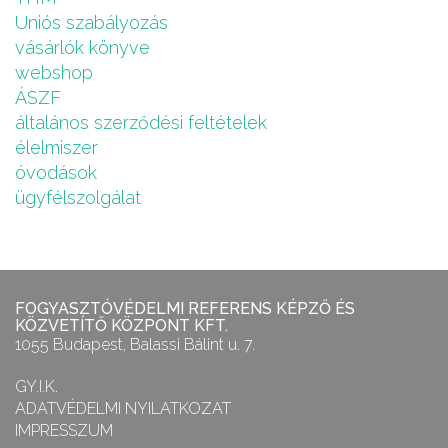
Uniós szabályozás
vásárlók könyve
webshop
ÁSZF
általános szerződési feltételek
élelmiszer
óvodások
ügyfélszolgálat
FOGYASZTÓVÉDELMI REFERENS KÉPZŐ ÉS
KÖZVETÍTŐ KÖZPONT KFT.
1055 Budapest, Balassi Bálint u. 7.
GY.I.K.
ADATVÉDELMI NYILATKOZAT
IMPRESSZUM