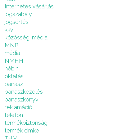
Internetes vásárlás
jogszabály
jogsértés
kkv
közösségi média
MNB
média
NMHH
nébih
oktatás
panasz
panaszkezelés
panaszkönyv
reklamáció
telefon
termékbiztonság
termék cimke
THM